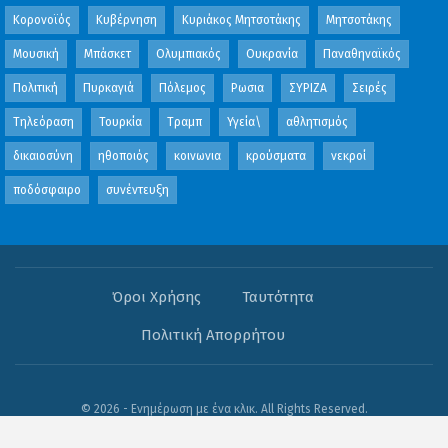
Κορονοϊός
Κυβέρνηση
Κυριάκος Μητσοτάκης
Μητσοτάκης
Μουσική
Μπάσκετ
Ολυμπιακός
Ουκρανία
Παναθηναϊκός
Πολιτική
Πυρκαγιά
Πόλεμος
Ρωσια
ΣΥΡΙΖΑ
Σειρές
Τηλεόραση
Τουρκία
Τραμπ
Υγεία\
αθλητισμός
δικαιοσύνη
ηθοποιός
κοινωνια
κρούσματα
νεκροί
ποδόσφαιρο
συνέντευξη
Όροι Χρήσης
Ταυτότητα
Πολιτική Απορρήτου
© 2026 - Ενημέρωση με ένα κλικ. All Rights Reserved.
Website Design:
OFB