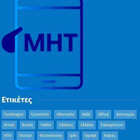
Ετικέτες
Euroleague
Eurovision
oikonomia
ΑΑΔΕ
Αθήνα
Αστυνομία
Αττική
Βουλή
Γαλλία
Ειδήσεις
Ελλάδα
Επικαιρότητα
ΗΠΑ
Θέατρο
Θεσσαλονίκη
Ιράν
Ισραήλ
Καιρός