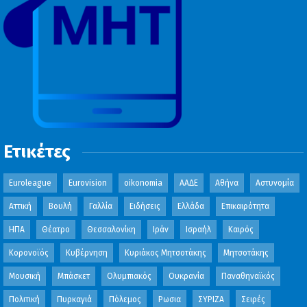
Ετικέτες
Euroleague
Eurovision
oikonomia
ΑΑΔΕ
Αθήνα
Αστυνομία
Αττική
Βουλή
Γαλλία
Ειδήσεις
Ελλάδα
Επικαιρότητα
ΗΠΑ
Θέατρο
Θεσσαλονίκη
Ιράν
Ισραήλ
Καιρός
Κορονοϊός
Κυβέρνηση
Κυριάκος Μητσοτάκης
Μητσοτάκης
Μουσική
Μπάσκετ
Ολυμπιακός
Ουκρανία
Παναθηναϊκός
Πολιτική
Πυρκαγιά
Πόλεμος
Ρωσια
ΣΥΡΙΖΑ
Σειρές