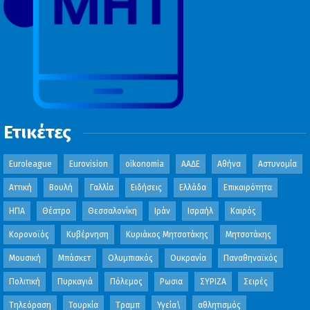
Ετικέτες
Euroleague
Eurovision
oikonomia
ΑΑΔΕ
Αθήνα
Αστυνομία
Αττική
Βουλή
Γαλλία
Ειδήσεις
Ελλάδα
Επικαιρότητα
ΗΠΑ
Θέατρο
Θεσσαλονίκη
Ιράν
Ισραήλ
Καιρός
Κορονοϊός
Κυβέρνηση
Κυριάκος Μητσοτάκης
Μητσοτάκης
Μουσική
Μπάσκετ
Ολυμπιακός
Ουκρανία
Παναθηναϊκός
Πολιτική
Πυρκαγιά
Πόλεμος
Ρωσια
ΣΥΡΙΖΑ
Σειρές
Τηλεόραση
Τουρκία
Τραμπ
Υγεία\
αθλητισμός