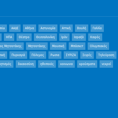
mia
ΑΑΔΕ
Αθήνα
Αστυνομία
Αττική
Βουλή
Γαλλία
ΗΠΑ
Θέατρο
Θεσσαλονίκη
Ιράν
Ισραήλ
Καιρός
κος Μητσοτάκης
Μητσοτάκης
Μουσική
Μπάσκετ
Ολυμπιακός
τική
Πυρκαγιά
Πόλεμος
Ρωσια
ΣΥΡΙΖΑ
Σειρές
Τηλεόραση
ητισμός
δικαιοσύνη
ηθοποιός
κοινωνια
κρούσματα
νεκροί