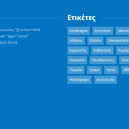
Ετικέτες
ινωνίας”][contact-field
Euroleague
Eurovision
oikono
ail” type=”email”
Ειδήσεις
Ελλάδα
Επικαιρότητα
ntact-form]
Κορονοϊός
Κυβέρνηση
Κυριά
Ουκρανία
Παναθηναϊκός
Πολι
Τουρκία
Τραμπ
Υγεία\
αθλ
ποδόσφαιρο
συνέντευξη