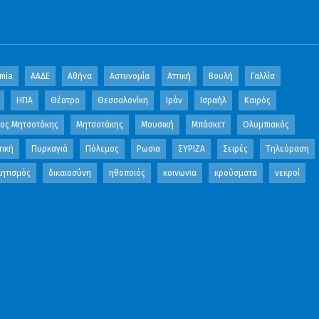
mia
ΑΑΔΕ
Αθήνα
Αστυνομία
Αττική
Βουλή
Γαλλία
ΗΠΑ
Θέατρο
Θεσσαλονίκη
Ιράν
Ισραήλ
Καιρός
κος Μητσοτάκης
Μητσοτάκης
Μουσική
Μπάσκετ
Ολυμπιακός
τική
Πυρκαγιά
Πόλεμος
Ρωσια
ΣΥΡΙΖΑ
Σειρές
Τηλεόραση
ητισμός
δικαιοσύνη
ηθοποιός
κοινωνια
κρούσματα
νεκροί