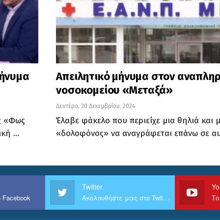
μήνυμα
Απειλητικό μήνυμα στον αναπληρ
νοσοκομείου «Μεταξά»
Δευτέρα, 30 Δεκεμβρίου, 2024
ς «Φως
Έλαβε φάκελο που περιείχε μια θηλιά και 
ική …
«δολοφόνος» να αναγράφεται επάνω σε αυ
Twitter
Yo
 Facebook
Ακολουθήστε μας στο Twitter
Το