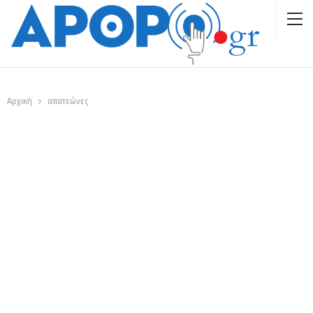
Αρχική
απατεώνες