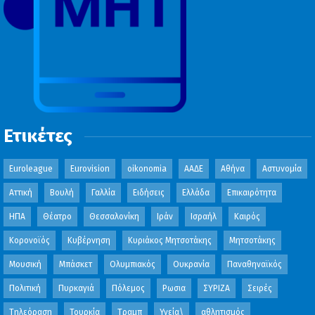
Ετικέτες
Euroleague
Eurovision
oikonomia
ΑΑΔΕ
Αθήνα
Αστυνομία
Αττική
Βουλή
Γαλλία
Ειδήσεις
Ελλάδα
Επικαιρότητα
ΗΠΑ
Θέατρο
Θεσσαλονίκη
Ιράν
Ισραήλ
Καιρός
Κορονοϊός
Κυβέρνηση
Κυριάκος Μητσοτάκης
Μητσοτάκης
Μουσική
Μπάσκετ
Ολυμπιακός
Ουκρανία
Παναθηναϊκός
Πολιτική
Πυρκαγιά
Πόλεμος
Ρωσια
ΣΥΡΙΖΑ
Σειρές
Τηλεόραση
Τουρκία
Τραμπ
Υγεία\
αθλητισμός