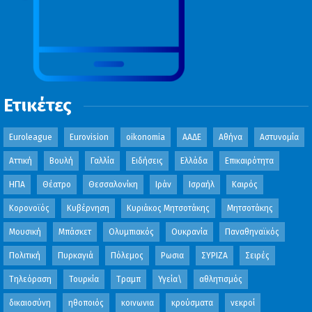
Ετικέτες
Euroleague
Eurovision
oikonomia
ΑΑΔΕ
Αθήνα
Αστυνομία
Αττική
Βουλή
Γαλλία
Ειδήσεις
Ελλάδα
Επικαιρότητα
ΗΠΑ
Θέατρο
Θεσσαλονίκη
Ιράν
Ισραήλ
Καιρός
Κορονοϊός
Κυβέρνηση
Κυριάκος Μητσοτάκης
Μητσοτάκης
Μουσική
Μπάσκετ
Ολυμπιακός
Ουκρανία
Παναθηναϊκός
Πολιτική
Πυρκαγιά
Πόλεμος
Ρωσια
ΣΥΡΙΖΑ
Σειρές
Τηλεόραση
Τουρκία
Τραμπ
Υγεία\
αθλητισμός
δικαιοσύνη
ηθοποιός
κοινωνια
κρούσματα
νεκροί