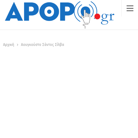
Αρχική
Αουγκούστο Σάντος Σίλβα