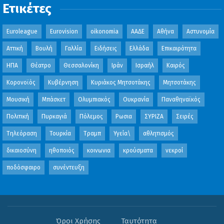
Ετικέτες
Euroleague
Eurovision
oikonomia
ΑΑΔΕ
Αθήνα
Αστυνομία
Αττική
Βουλή
Γαλλία
Ειδήσεις
Ελλάδα
Επικαιρότητα
ΗΠΑ
Θέατρο
Θεσσαλονίκη
Ιράν
Ισραήλ
Καιρός
Κορονοϊός
Κυβέρνηση
Κυριάκος Μητσοτάκης
Μητσοτάκης
Μουσική
Μπάσκετ
Ολυμπιακός
Ουκρανία
Παναθηναϊκός
Πολιτική
Πυρκαγιά
Πόλεμος
Ρωσια
ΣΥΡΙΖΑ
Σειρές
Τηλεόραση
Τουρκία
Τραμπ
Υγεία\
αθλητισμός
δικαιοσύνη
ηθοποιός
κοινωνια
κρούσματα
νεκροί
ποδόσφαιρο
συνέντευξη
Όροι Χρήσης
Ταυτότητα