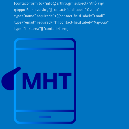
[contact-form to=”
info@arthro.gr
” subject=”Από την
φόρμα Επικοινωνίας”][contact-field label=”Όνομα”
type=”name” required=”1″][contact-field label=”Email”
type=”email” required=”1″][contact-field label=”Μήνυμα”
type=”textarea”][/contact-form]