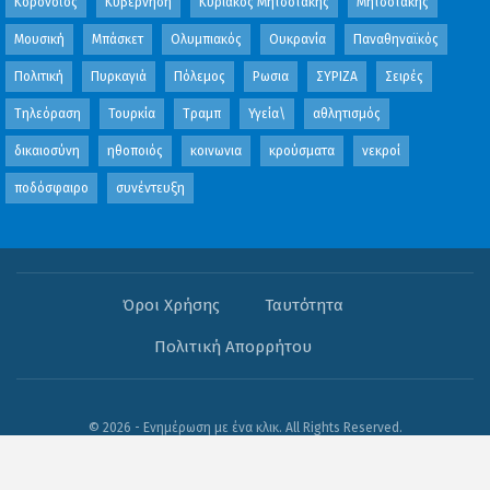
Κορονοϊός
Κυβέρνηση
Κυριάκος Μητσοτάκης
Μητσοτάκης
Μουσική
Μπάσκετ
Ολυμπιακός
Ουκρανία
Παναθηναϊκός
Πολιτική
Πυρκαγιά
Πόλεμος
Ρωσια
ΣΥΡΙΖΑ
Σειρές
Τηλεόραση
Τουρκία
Τραμπ
Υγεία\
αθλητισμός
δικαιοσύνη
ηθοποιός
κοινωνια
κρούσματα
νεκροί
ποδόσφαιρο
συνέντευξη
Όροι Χρήσης
Ταυτότητα
Πολιτική Απορρήτου
© 2026 - Ενημέρωση με ένα κλικ. All Rights Reserved.
Website Design:
OFB