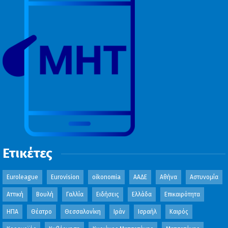
Ετικέτες
Euroleague
Eurovision
oikonomia
ΑΑΔΕ
Αθήνα
Αστυνομία
Αττική
Βουλή
Γαλλία
Ειδήσεις
Ελλάδα
Επικαιρότητα
ΗΠΑ
Θέατρο
Θεσσαλονίκη
Ιράν
Ισραήλ
Καιρός