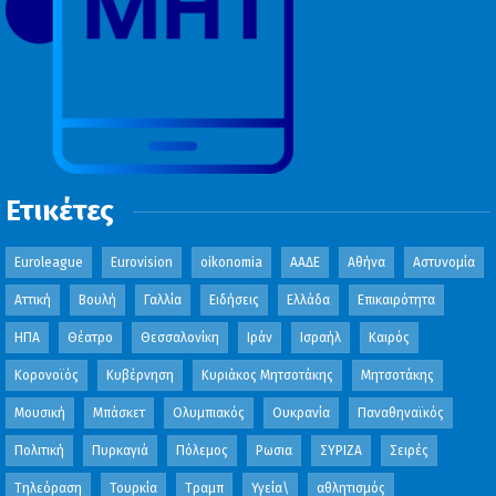
Ετικέτες
Euroleague
Eurovision
oikonomia
ΑΑΔΕ
Αθήνα
Αστυνομία
Αττική
Βουλή
Γαλλία
Ειδήσεις
Ελλάδα
Επικαιρότητα
ΗΠΑ
Θέατρο
Θεσσαλονίκη
Ιράν
Ισραήλ
Καιρός
Κορονοϊός
Κυβέρνηση
Κυριάκος Μητσοτάκης
Μητσοτάκης
Μουσική
Μπάσκετ
Ολυμπιακός
Ουκρανία
Παναθηναϊκός
Πολιτική
Πυρκαγιά
Πόλεμος
Ρωσια
ΣΥΡΙΖΑ
Σειρές
Τηλεόραση
Τουρκία
Τραμπ
Υγεία\
αθλητισμός