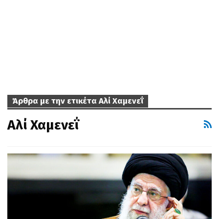
Άρθρα με την ετικέτα Αλί Χαμενεΐ
Αλί Χαμενεΐ