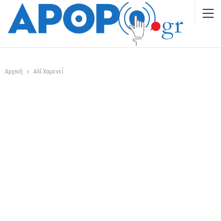
Αρχική
Αλί Χαμενεΐ