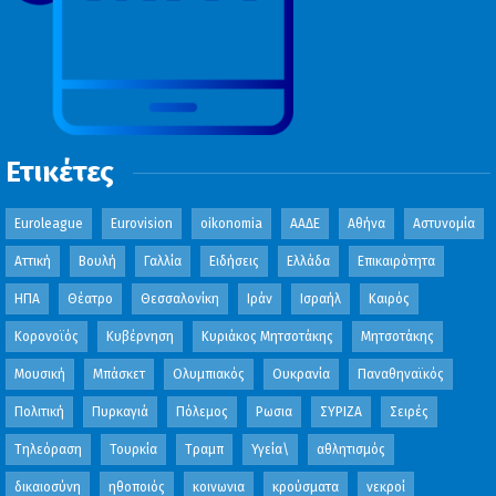
Ετικέτες
Euroleague
Eurovision
oikonomia
ΑΑΔΕ
Αθήνα
Αστυνομία
Αττική
Βουλή
Γαλλία
Ειδήσεις
Ελλάδα
Επικαιρότητα
ΗΠΑ
Θέατρο
Θεσσαλονίκη
Ιράν
Ισραήλ
Καιρός
Κορονοϊός
Κυβέρνηση
Κυριάκος Μητσοτάκης
Μητσοτάκης
Μουσική
Μπάσκετ
Ολυμπιακός
Ουκρανία
Παναθηναϊκός
Πολιτική
Πυρκαγιά
Πόλεμος
Ρωσια
ΣΥΡΙΖΑ
Σειρές
Τηλεόραση
Τουρκία
Τραμπ
Υγεία\
αθλητισμός
δικαιοσύνη
ηθοποιός
κοινωνια
κρούσματα
νεκροί