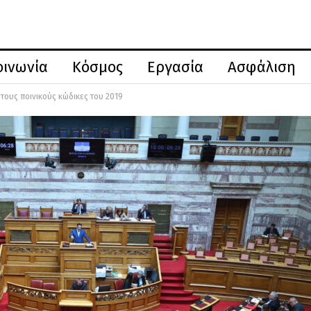
οινωνία
Κόσμος
Εργασία
Ασφάλιση
 τους ποινικούς κώδικες του 2019