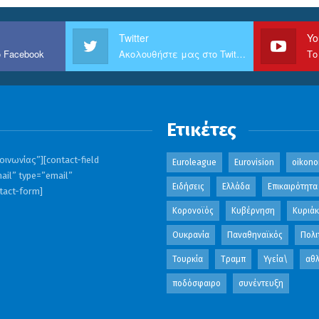
Twitter
Yo
 Facebook
Ακολουθήστε μας στο Twitter
Το
Ετικέτες
ινωνίας”][contact-field
Euroleague
Eurovision
oikono
ail” type=”email”
Ειδήσεις
Ελλάδα
Επικαιρότητα
ntact-form]
Κορονοϊός
Κυβέρνηση
Κυριά
Ουκρανία
Παναθηναϊκός
Πολι
Τουρκία
Τραμπ
Υγεία\
αθλ
ποδόσφαιρο
συνέντευξη