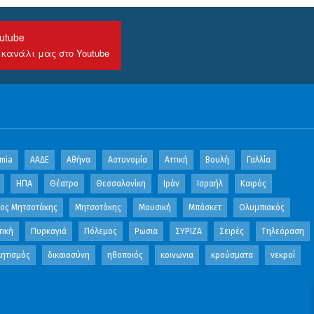
utube
 κανάλι μας στο Youtube
mia
ΑΑΔΕ
Αθήνα
Αστυνομία
Αττική
Βουλή
Γαλλία
ΗΠΑ
Θέατρο
Θεσσαλονίκη
Ιράν
Ισραήλ
Καιρός
κος Μητσοτάκης
Μητσοτάκης
Μουσική
Μπάσκετ
Ολυμπιακός
τική
Πυρκαγιά
Πόλεμος
Ρωσια
ΣΥΡΙΖΑ
Σειρές
Τηλεόραση
ητισμός
δικαιοσύνη
ηθοποιός
κοινωνια
κρούσματα
νεκροί