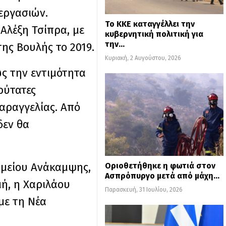
εργασιών.
Το ΚΚΕ καταγγέλλει την
Αλέξη Τσίπρα, με
κυβερνητική πολιτική για
την…
της Βουλής το 2019.
Κυριακή, 2 Αυγούστου, 2026
ς την εντιμότητα
ρύτατες
αραγγελίας. Από
δεν θα
αμείου Ανάκαμψης,
Οριοθετήθηκε η φωτιά στον
Ασπρόπυργο μετά από μάχη…
μή, η Χαριλάου
Παρασκευή, 31 Ιουλίου, 2026
με τη Νέα