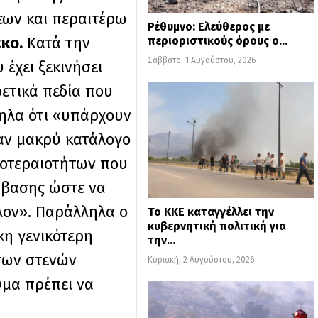
εων και περαιτέρω
Ρέθυμνο: Ελεύθερος με
κο.
Κατά την
περιοριστικούς όρους ο…
Σάββατο, 1 Αυγούστου, 2026
έχει ξεκινήσει
ετικά πεδία που
ληλα ότι «υπάρχουν
ναν μακρύ κατάλογο
ροτεραιοτήτων που
μβασης ώστε να
λον». Παράλληλα ο
Το ΚΚΕ καταγγέλλει την
κυβερνητική πολιτική για
«η γενικότερη
την…
 των στενών
Κυριακή, 2 Αυγούστου, 2026
ύμα πρέπει να