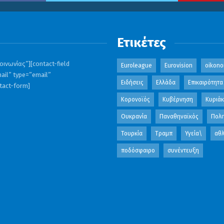
Ετικέτες
ινωνίας”][contact-field
Euroleague
Eurovision
oikono
ail” type=”email”
Ειδήσεις
Ελλάδα
Επικαιρότητα
ntact-form]
Κορονοϊός
Κυβέρνηση
Κυριά
Ουκρανία
Παναθηναϊκός
Πολι
Τουρκία
Τραμπ
Υγεία\
αθλ
ποδόσφαιρο
συνέντευξη