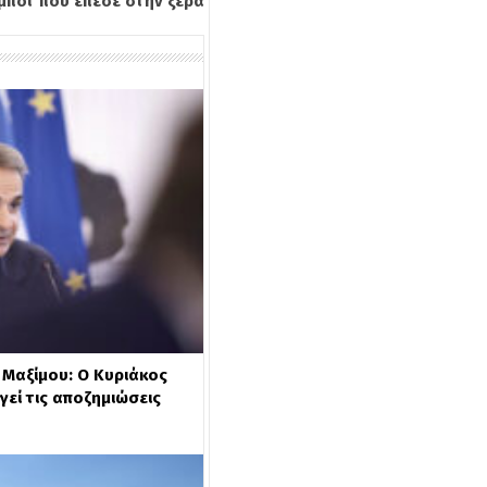
 μποτ που έπεσε στην ξέρα
Μαξίμου: Ο Κυριάκος
εί τις αποζημιώσεις