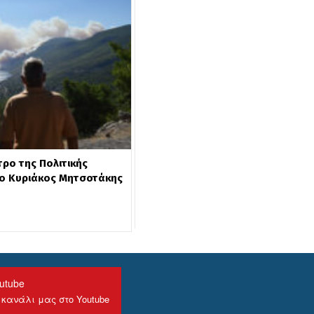
τρο της Πολιτικής
ο Κυριάκος Μητσοτάκης
utube
 κανάλι μας στο Youtube