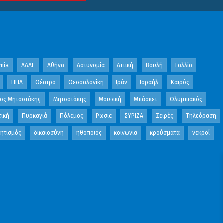
mia
ΑΑΔΕ
Αθήνα
Αστυνομία
Αττική
Βουλή
Γαλλία
ΗΠΑ
Θέατρο
Θεσσαλονίκη
Ιράν
Ισραήλ
Καιρός
κος Μητσοτάκης
Μητσοτάκης
Μουσική
Μπάσκετ
Ολυμπιακός
τική
Πυρκαγιά
Πόλεμος
Ρωσια
ΣΥΡΙΖΑ
Σειρές
Τηλεόραση
ητισμός
δικαιοσύνη
ηθοποιός
κοινωνια
κρούσματα
νεκροί