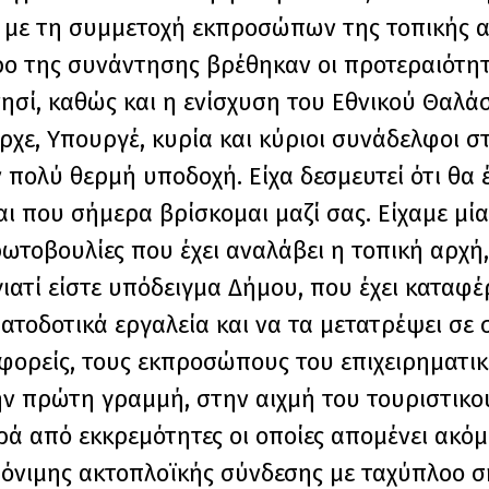
 με τη συμμετοχή εκπροσώπων της τοπικής α
τρο της συνάντησης βρέθηκαν οι προτεραιότητ
νησί, καθώς και η ενίσχυση του Εθνικού Θαλ
ε, Υπουργέ, κυρία και κύριοι συνάδελφοι στ
 πολύ θερμή υποδοχή. Είχα δεσμευτεί ότι θα
αι που σήμερα βρίσκομαι μαζί σας. Είχαμε μί
τοβουλίες που έχει αναλάβει η τοπική αρχή, 
ιατί είστε υπόδειγμα Δήμου, που έχει καταφέ
τοδοτικά εργαλεία και να τα μετατρέψει σε 
 φορείς, τους εκπροσώπους του επιχειρηματι
την πρώτη γραμμή, στην αιχμή του τουριστικο
ρά από εκκρεμότητες οι οποίες απομένει ακό
όνιμης ακτοπλοϊκής σύνδεσης με ταχύπλοο σ