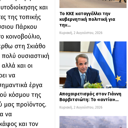
υτοδιοίκησης και
Το ΚΚΕ καταγγέλλει την
ες της τοπικής
κυβερνητική πολιτική για
την…
άσσιου Πάρκου
Κυριακή, 2 Αυγούστου, 2026
ο κοινοβούλιο,
 έρθω στη Σκιάθο
α πολύ ουσιαστική
αλλά και οι
ρει να
σημαντικά έργα
κού κόσμου της
Αποχαιρετισμός στον Γιάννη
Βαρβιτσιώτη: Το «αντίο»…
ύ μας προϊόντος.
Κυριακή, 2 Αυγούστου, 2026
μα να
κάφος και τον