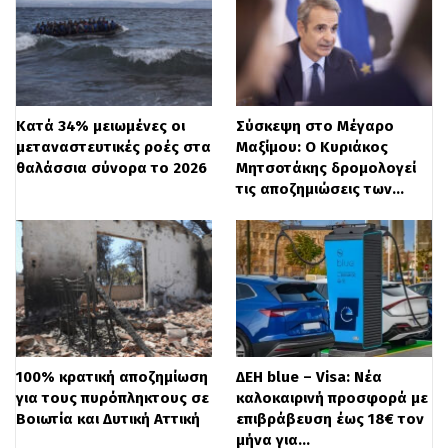
μελέτες, σχεδιασμό και οργάνωση,
δηλώνοντας πως: «Η προσπάθεια και ο
στόχος μας είναι να επιταχυνθούν με τον
τρόπο που τρέξαμε το πολύ φιλόδοξο και
Κατά 34% μειωμένες οι
Σύσκεψη στο Μέγαρο
επιτυχημένο πρόγραμμα «ΑΙΓΙΣ», στο
μεταναστευτικές ροές στα
Μαξίμου: Ο Κυριάκος
θαλάσσια σύνορα το 2026
Μητσοτάκης δρομολογεί
πλαίσιο των προμηθειών στην Πολιτική
τις αποζημιώσεις των…
Προστασία.
Που σημαίνει ότι θα εκμεταλλευτούμε τις
δυνατότητες που δίνει ο νόμος, με
διαφάνεια και καθαρότητα, αλλά και θα
πιέσουμε όλους να αρθεί η γραφειοκρατία
100% κρατική αποζημίωση
ΔΕΗ blue – Visa: Νέα
για τους πυρόπληκτους σε
καλοκαιρινή προσφορά με
και να μειωθούν οι χρόνοι, γιατί πράγματι
Βοιωτία και Δυτική Αττική
επιβράβευση έως 18€ τον
τα νησιά μας έχουν πλέον άλλες ανάγκες,
μήνα για…