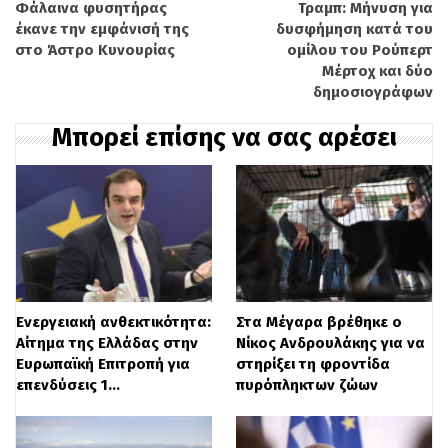
Φάλαινα φυσητήρας
Τραμπ: Μήνυση για
έκανε την εμφάνισή της
δυσφήμηση κατά του
στο Άστρο Κυνουρίας
ομίλου του Ρούπερτ
Μέρτοχ και δύο
δημοσιογράφων
Μέσα στο χειμώνα θα έχουμε και τους
Μπορεί επίσης να σας αρέσει
αναδόχους για τα πλοία σε όλους τους
προορισμούς, προκειμένου να κάνουν –
μαζί με τους ξενοδόχους και τους
ανθρώπους της αγοράς, της οικονομίας,
των υπηρεσιών και του τουρισμού – τον
προγραμματισμό τους» δήλωσε.
Ενεργειακή ανθεκτικότητα:
Στα Μέγαρα βρέθηκε ο
Αίτημα της Ελλάδας στην
Νίκος Ανδρουλάκης για να
Ως προς την εξέλιξη των λιμενικών έργων,
Ευρωπαϊκή Επιτροπή για
στηρίξει τη φροντίδα
επενδύσεις 1…
πυρόπληκτων ζώων
ο Υπουργός τόνισε ότι είναι βαριά έργα
υποδομής που απαιτούν περιβαλλοντικές