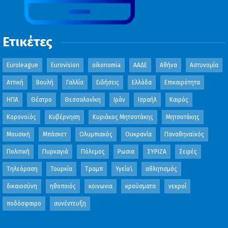
Ετικέτες
Euroleague
Eurovision
oikonomia
ΑΑΔΕ
Αθήνα
Αστυνομία
Αττική
Βουλή
Γαλλία
Ειδήσεις
Ελλάδα
Επικαιρότητα
ΗΠΑ
Θέατρο
Θεσσαλονίκη
Ιράν
Ισραήλ
Καιρός
Κορονοϊός
Κυβέρνηση
Κυριάκος Μητσοτάκης
Μητσοτάκης
Μουσική
Μπάσκετ
Ολυμπιακός
Ουκρανία
Παναθηναϊκός
Πολιτική
Πυρκαγιά
Πόλεμος
Ρωσια
ΣΥΡΙΖΑ
Σειρές
Τηλεόραση
Τουρκία
Τραμπ
Υγεία\
αθλητισμός
δικαιοσύνη
ηθοποιός
κοινωνια
κρούσματα
νεκροί
ποδόσφαιρο
συνέντευξη