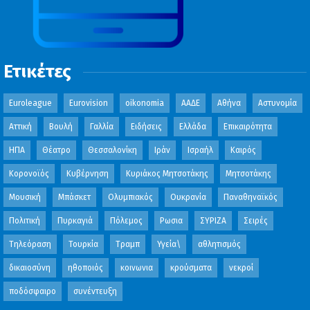
Ετικέτες
Euroleague
Eurovision
oikonomia
ΑΑΔΕ
Αθήνα
Αστυνομία
Αττική
Βουλή
Γαλλία
Ειδήσεις
Ελλάδα
Επικαιρότητα
ΗΠΑ
Θέατρο
Θεσσαλονίκη
Ιράν
Ισραήλ
Καιρός
Κορονοϊός
Κυβέρνηση
Κυριάκος Μητσοτάκης
Μητσοτάκης
Μουσική
Μπάσκετ
Ολυμπιακός
Ουκρανία
Παναθηναϊκός
Πολιτική
Πυρκαγιά
Πόλεμος
Ρωσια
ΣΥΡΙΖΑ
Σειρές
Τηλεόραση
Τουρκία
Τραμπ
Υγεία\
αθλητισμός
δικαιοσύνη
ηθοποιός
κοινωνια
κρούσματα
νεκροί
ποδόσφαιρο
συνέντευξη