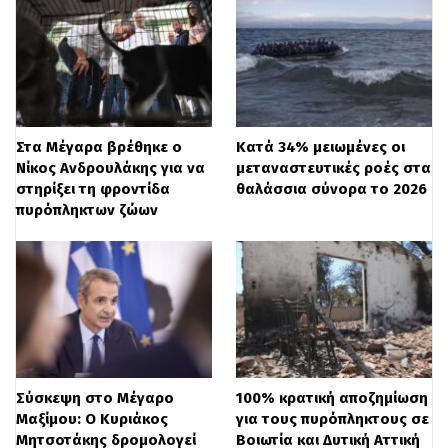
δομές συνοδεύεται από δέσμη αυστηρών
μέτρων, μεταξύ των οποίων:
Δημιουργία μόνιμης κλειστής δομής
στην Κρήτη
Στα Μέγαρα βρέθηκε ο
Κατά 34% μειωμένες οι
Νίκος Ανδρουλάκης για να
μεταναστευτικές ροές στα
Μείωση επιδομάτων
στηρίξει τη φροντίδα
θαλάσσια σύνορα το 2026
πυρόπληκτων ζώων
Φυλάκιση έως 5 ετών για όσους
παραμένουν μετά την απόρριψη του
ασύλου
Ο υπουργός Μετανάστευσης Θάνος
Πλεύρης δήλωσε στη Βουλή: «
Ο δρόμος
Σύσκεψη στο Μέγαρο
100% κρατική αποζημίωση
από εδώ και πέρα των
Μαξίμου: Ο Κυριάκος
για τους πυρόπληκτους σε
λαθρομεταναστών θα είναι φυλακή ή
Μητσοτάκης δρομολογεί
Βοιωτία και Δυτική Αττική