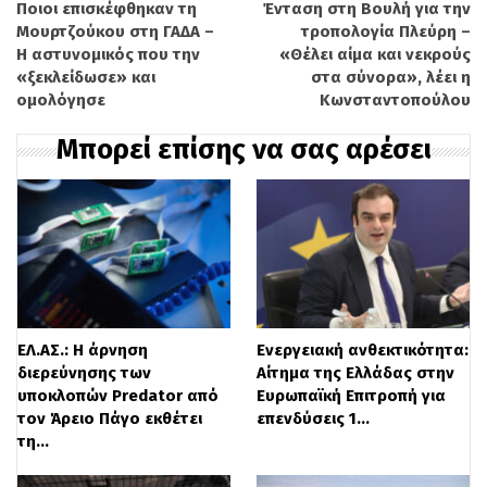
Ποιοι επισκέφθηκαν τη
Ένταση στη Βουλή για την
Λαύριο από σκάφος που εντοπίστηκε
Μουρτζούκου στη ΓΑΔΑ –
τροπολογία Πλεύρη –
νότια της Γαύδου, ενώ 240 μεταφέρθηκαν
Η αστυνομικός που την
«Θέλει αίμα και νεκρούς
«ξεκλείδωσε» και
στα σύνορα», λέει η
στη δομή της Μαλακάσας, εκ των οποίων
ομολόγησε
Κωνσταντοπούλου
οι 100 έχουν τελικό προορισμό τα
Μπορεί επίσης να σας αρέσει
Διαβατά, ενώ την Πέμπτη σημειώθηκε νέα
ευρεία επιχείρηση διάσωσης μεταναστών
νότια της Γαύδου, όπου ακόμη 507 άτομα
εντοπίστηκαν σε σκάφος, ενώ
συνελήφθησαν και οι 8 διακινητές τους.
ΕΛ.ΑΣ.: Η άρνηση
Ενεργειακή ανθεκτικότητα:
Η κατάθεση της τροπολογίας για τρίμηνη
διερεύνησης των
Αίτημα της Ελλάδας στην
υποκλοπών Predator από
Ευρωπαϊκή Επιτροπή για
αναστολή της εξέτασης αιτημάτων
τον Άρειο Πάγο εκθέτει
επενδύσεις 1…
τη…
ασύλου και υποχρεωτική κράτηση
παράνομων μεταναστών σε κλειστές