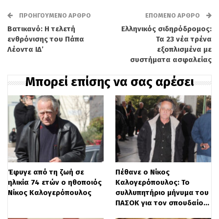
κορίτσι που μας εκπροσώπησε επάξια
ΠΡΟΗΓΟΎΜΕΝΟ ΆΡΘΡΟ
ΕΠΌΜΕΝΟ ΆΡΘΡΟ
στην
Eurovision
και μας έκανε
Βατικανό: Η τελετή
Ελληνικός σιδηρόδρομος:
ενθρόνισης του Πάπα
Τα 23 νέα τρένα
υπερήφανους, αγγίζοντας τις καρδιές μας
Λέοντα ΙΔ’
εξοπλισμένα με
με το ταλέντο, το ήθος, τη δύναμη και την
συστήματα ασφαλείας
ποιότητα του χαρακτήρα της.
Μπορεί επίσης να σας αρέσει
Η Κλαυδία απέδειξε, κερδίζοντας κοινό
και επιτροπές,
ότι η καλή μουσική και η
ελληνική παράδοση έχουν τη δύναμη να
ενώνουν τους λαούς, χωρίς εκπτώσεις,
εύκολους εντυπωσιασμούς και κλισέ.
Έφυγε από τη ζωή σε
Πέθανε ο Νίκος
Μίλησε για τον ξεριζωμό, και το έκανε με
ηλικία 74 ετών ο ηθοποιός
Καλογερόπουλος: Το
Νίκος Καλογερόπουλος
συλλυπητήριο μήνυμα του
σεβασμό και με δύναμη. Σήμερα,
ΠΑΣΟΚ για τον σπουδαίο…
παραμονή της Ημέρας Μνήμης της