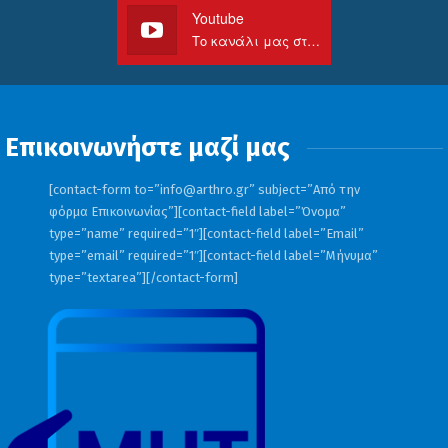
Youtube
Το κανάλι μας στο Youtube
V. Υποχρεωτική χρήση της ακαδημαϊκής
ταυτότητας ως μέσου ελέγχου εισόδου και
Επικοινωνήστε μαζί μας
εξόδου
[contact-form to=”
info@arthro.gr
” subject=”Από την
φόρμα Επικοινωνίας”][contact-field label=”Όνομα”
type=”name” required=”1″][contact-field label=”Email”
Κατά προτεραιότητα στους
type=”email” required=”1″][contact-field label=”Μήνυμα”
type=”textarea”][/contact-form]
πανεπιστημιακούς χώρους των ΑΕΙ στα
μεγάλα αστικά κέντρα.
Επίσης εγκατάσταση και λειτουργία
κατάλληλων τεχνολογικών συστημάτων
καταγραφής πρόσβασης, ως