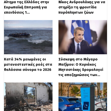
Αίτημα της Ελλάδας στην
Νίκος Ανδρουλάκης για να
Ευρωπαϊκή Επιτροπή για
στηρίξει τη φροντίδα
Μέχρι στιγμής, μόνο 8 από τα 24 ανώτατα
επενδύσεις 1…
πυρόπληκτων ζώων
ιδρύματα έχουν συμμορφωθεί με τη
συγκεκριμένη υποχρέωση: το Εθνικό
Μετσόβιο Πολυτεχνείο, το Οικονομικό
Πανεπιστήμιο Αθηνών, το Αριστοτέλειο
Πανεπιστήμιο Θεσσαλονίκης, το Διεθνές
Κατά 34% μειωμένες οι
Σύσκεψη στο Μέγαρο
Πανεπιστήμιο, το Πανεπιστήμιο Πειραιώς,
μεταναστευτικές ροές στα
Μαξίμου: Ο Κυριάκος
θαλάσσια σύνορα το 2026
Μητσοτάκης δρομολογεί
το Δημοκρίτειο, το Πανεπιστήμιο Πατρών
τις αποζημιώσεις των…
και το Πανεπιστήμιο Κρήτης.
Όσον αφορά στην οριστική διαγραφή