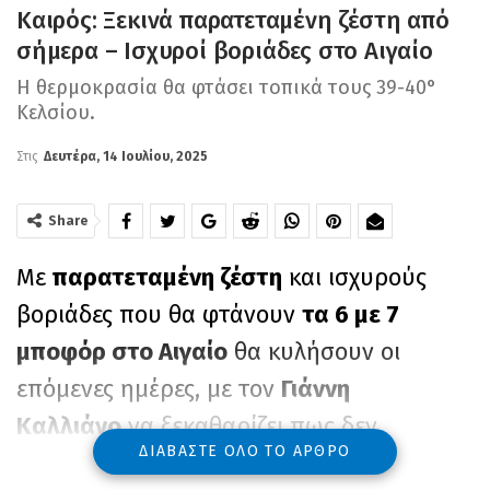
Καιρός: Ξεκινά παρατεταμένη ζέστη από
σήμερα – Ισχυροί βοριάδες στο Αιγαίο
Η θερμοκρασία θα φτάσει τοπικά τους 39-40°
Κελσίου.
Στις
Δευτέρα, 14 Ιουλίου, 2025
Share
Με
παρατεταμένη ζέστη
και ισχυρούς
βοριάδες που θα φτάνουν
τα 6 με 7
μποφόρ στο Αιγαίο
θα κυλήσουν οι
επόμενες ημέρες, με τον
Γιάννη
Καλλιάνο
να ξεκαθαρίζει πως δεν
ΔΙΑΒΆΣΤΕ ΌΛΟ ΤΟ ΆΡΘΡΟ
πρόκειται για καύσωνα, αλλά
για τη