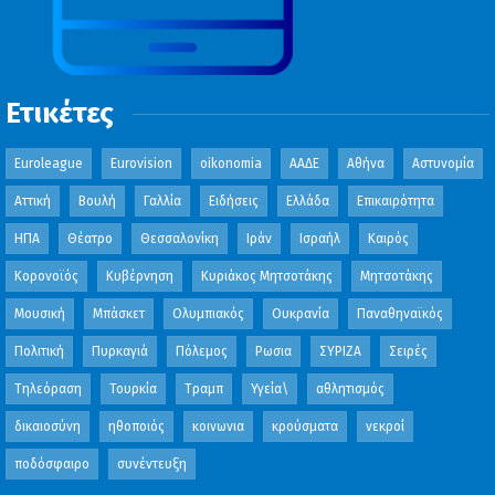
Ετικέτες
Euroleague
Eurovision
oikonomia
ΑΑΔΕ
Αθήνα
Αστυνομία
Αττική
Βουλή
Γαλλία
Ειδήσεις
Ελλάδα
Επικαιρότητα
ΗΠΑ
Θέατρο
Θεσσαλονίκη
Ιράν
Ισραήλ
Καιρός
Κορονοϊός
Κυβέρνηση
Κυριάκος Μητσοτάκης
Μητσοτάκης
Μουσική
Μπάσκετ
Ολυμπιακός
Ουκρανία
Παναθηναϊκός
Πολιτική
Πυρκαγιά
Πόλεμος
Ρωσια
ΣΥΡΙΖΑ
Σειρές
Τηλεόραση
Τουρκία
Τραμπ
Υγεία\
αθλητισμός
δικαιοσύνη
ηθοποιός
κοινωνια
κρούσματα
νεκροί
ποδόσφαιρο
συνέντευξη