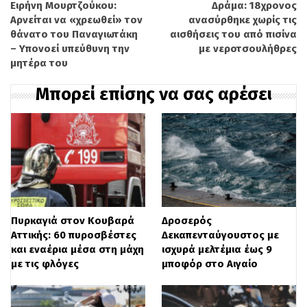
Ειρήνη Μουρτζούκου:
Δράμα: 18χρονος
Αρνείται να «χρεωθεί» τον
ανασύρθηκε χωρίς τις
Γενικά αίθριος καιρός αναμένεται ο καιρός
θάνατο του Παναγιωτάκη
αισθήσεις του από πισίνα
για σήμερα
Δευτέρα 14 Ιουλίου 2025
, ενώ
– Υπονοεί υπεύθυνη την
με νεροτσουλήθρες
μητέρα του
τις μεσημβρινές και απογευματινές ώρες
Μπορεί επίσης να σας αρέσει
θα αναπτυχθούν τοπικές νεφώσεις στα
ηπειρωτικά, οπότε ενδέχεται να
σημειωθούν μεμονωμένες βροχές στα
βόρεια ορεινά.
Οι άνεμο
ι θα πνέουν στα δυτικά
βορειοδυτικοί 3 με 5, στα ανατολικά 4 με 6
Πυρκαγιά στον Κουβαρά
Δροσερός
Αττικής: 60 πυροσβέστες
Δεκαπενταύγουστος με
και πρόσκαιρα στο κεντρικό και νότιο
και εναέρια μέσα στη μάχη
ισχυρά μελτέμια έως 9
με τις φλόγες
μποφόρ στο Αιγαίο
Αιγαίο τοπικά 7 μποφόρ.
Η θερμοκρασία
θα σημειώσει μικρή