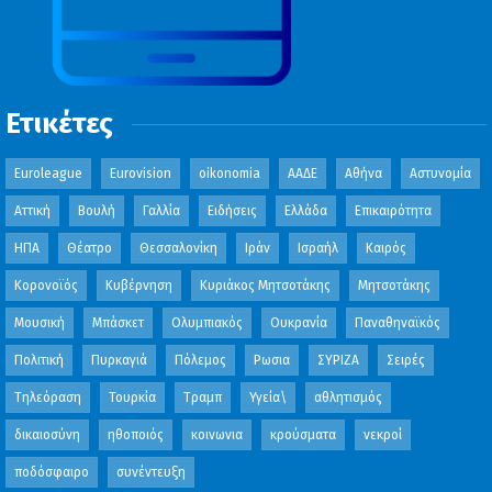
Ετικέτες
Euroleague
Eurovision
oikonomia
ΑΑΔΕ
Αθήνα
Αστυνομία
Αττική
Βουλή
Γαλλία
Ειδήσεις
Ελλάδα
Επικαιρότητα
ΗΠΑ
Θέατρο
Θεσσαλονίκη
Ιράν
Ισραήλ
Καιρός
Κορονοϊός
Κυβέρνηση
Κυριάκος Μητσοτάκης
Μητσοτάκης
Μουσική
Μπάσκετ
Ολυμπιακός
Ουκρανία
Παναθηναϊκός
Πολιτική
Πυρκαγιά
Πόλεμος
Ρωσια
ΣΥΡΙΖΑ
Σειρές
Τηλεόραση
Τουρκία
Τραμπ
Υγεία\
αθλητισμός
δικαιοσύνη
ηθοποιός
κοινωνια
κρούσματα
νεκροί
ποδόσφαιρο
συνέντευξη