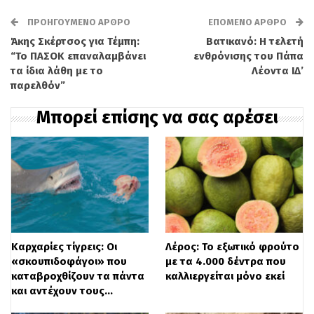
ΠΡΟΗΓΟΎΜΕΝΟ ΆΡΘΡΟ
ΕΠΌΜΕΝΟ ΆΡΘΡΟ
Άκης Σκέρτσος για Τέμπη:
Βατικανό: Η τελετή
“Το ΠΑΣΟΚ επαναλαμβάνει
ενθρόνισης του Πάπα
τα ίδια λάθη με το
Λέοντα ΙΔ’
παρελθόν”
Το πρόβλημα είναι ακόμα μεγαλύτερο σε
Μπορεί επίσης να σας αρέσει
περιοχές με αυξημένες τουριστικές ροές
(όπως λόγου χάριν οι Κυκλάδες)
όπου η
κατανάλωση αυξάνεται ενώ η
διαθεσιμότητα του πόρου είναι πολύ
περιορισμένη.
Καρχαρίες τίγρεις: Οι
Λέρος: Το εξωτικό φρούτο
Πρόσθετο πρόβλημα δημιουργεί το
«σκουπιδοφάγοι» που
με τα 4.000 δέντρα που
γεγονός ότι η ζήτηση στους τουριστικούς
καταβροχθίζουν τα πάντα
καλλιεργείται μόνο εκεί
και αντέχουν τους…
προορισμούς κορυφώνεται
κατά τους