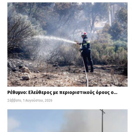
Ενδεικτικό είναι, επίσης, ότι παρά τις
αυξημένες βροχοπτώσεις των τελευταίων
μηνών τα αποθέματα νερού στους
ταμιευτήρες των
υδροηλεκτρικών της
ΔΕΗ
βρίσκονται σε ιστορικά χαμηλά
επίπεδα.
Τα φράγματα της ΔΕΗ χρησιμοποιούνται
τόσο για την παραγωγή ενέργειας όσο και
για άρδευση/ύδρευση.
Ρέθυμνο: Ελεύθερος με περιοριστικούς όρους ο…
Σάββατο, 1 Αυγούστου, 2026
Έτσι, η μείωση των αποθεμάτων
εγκυμονεί κινδύνους όχι μόνο για την
επάρκεια νερού αλλά και για το κόστος