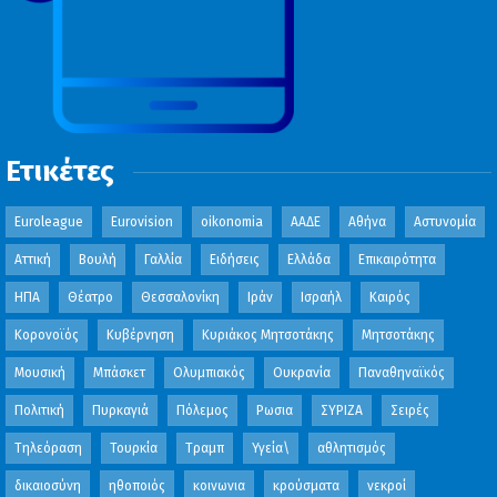
Ετικέτες
Euroleague
Eurovision
oikonomia
ΑΑΔΕ
Αθήνα
Αστυνομία
Αττική
Βουλή
Γαλλία
Ειδήσεις
Ελλάδα
Επικαιρότητα
ΗΠΑ
Θέατρο
Θεσσαλονίκη
Ιράν
Ισραήλ
Καιρός
Κορονοϊός
Κυβέρνηση
Κυριάκος Μητσοτάκης
Μητσοτάκης
Μουσική
Μπάσκετ
Ολυμπιακός
Ουκρανία
Παναθηναϊκός
Πολιτική
Πυρκαγιά
Πόλεμος
Ρωσια
ΣΥΡΙΖΑ
Σειρές
Τηλεόραση
Τουρκία
Τραμπ
Υγεία\
αθλητισμός
δικαιοσύνη
ηθοποιός
κοινωνια
κρούσματα
νεκροί