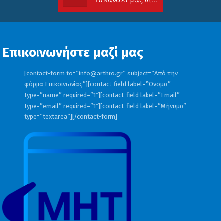
τους 21 με 23 βαθμούς, στις υπόλοιπες
περιοχές τους 22 με 24 βαθμούς και κατά
τόπους στα κεντρικά ηπειρωτικά τους 25
Επικοινωνήστε μαζί μας
βαθμούς Κελσίου.
[contact-form to=”
info@arthro.gr
” subject=”Από την
φόρμα Επικοινωνίας”][contact-field label=”Όνομα”
Διαβάστε
ΕΔΩ
περισσότερες ειδήσεις
type=”name” required=”1″][contact-field label=”Email”
type=”email” required=”1″][contact-field label=”Μήνυμα”
type=”textarea”][/contact-form]