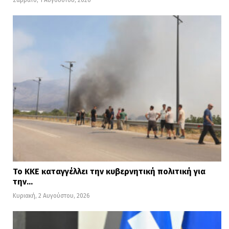
Σάββατο, 1 Αυγούστου, 2026
πνέουν μεταβλητοί 2 με 3 και τις
μεσημβρινές και απογευματινές ώρες
νότιοι νοτιοανατολικοί έως 4 μποφόρ. Η
θερμοκρασία θα κυμανθεί από 13 έως 22
βαθμούς Κελσίου.
Το ΚΚΕ καταγγέλλει την κυβερνητική πολιτική για
την…
Κυριακή, 2 Αυγούστου, 2026