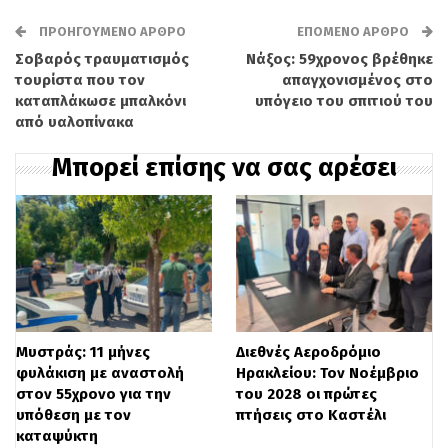
τις περισσότερες περιοχές της χώρας, το
ΠΡΟΗΓΟΎΜΕΝΟ ΆΡΘΡΟ
ΕΠΌΜΕΝΟ ΆΡΘΡΟ
Σοβαρός τραυματισμός
Νάξος: 59χρονος βρέθηκε
διάστημα που ακολουθεί προβλέπεται
τουρίστα που τον
απαγχονισμένος στο
και πάλι στο φθινοπωρινός καιρός, καθώς
καταπλάκωσε μπαλκόνι
υπόγειο του σπιτιού του
από υαλοπίνακα
η θερμοκρασία θα παρουσιάσει σταδιακή
Μπορεί επίσης να σας αρέσει
πτώση, οι άνεμοι θα στραφούν σε
βοριάδες, ενώ παράλληλα τοπικές βροχές,
καταιγίδες και πιθανές χαλαζοπτώσεις θα
απασχολήσουν αρκετά τμήματα της
Ελλάδας.
Στη Μακεδονία και τη Θεσσαλία
Μυστράς: 11 μήνες
Διεθνές Αεροδρόμιο
φυλάκιση με αναστολή
Ηρακλείου: Τον Νοέμβριο
αναμένονται παροδικές νεφώσεις με
στον 55χρονο για την
του 2028 οι πρώτες
υπόθεση με τον
πτήσεις στο Καστέλι
τοπικές βροχές και τις μεσημβρινές και
καταψύκτη