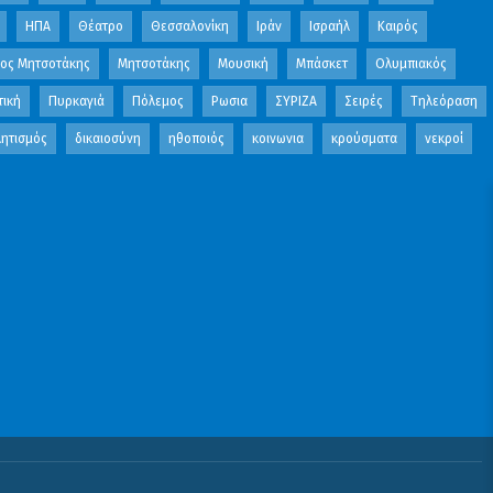
ΗΠΑ
Θέατρο
Θεσσαλονίκη
Ιράν
Ισραήλ
Καιρός
κος Μητσοτάκης
Μητσοτάκης
Μουσική
Μπάσκετ
Ολυμπιακός
τική
Πυρκαγιά
Πόλεμος
Ρωσια
ΣΥΡΙΖΑ
Σειρές
Τηλεόραση
ητισμός
δικαιοσύνη
ηθοποιός
κοινωνια
κρούσματα
νεκροί