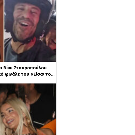
αι Βίκυ Σταυροπούλου
ό φινάλε του «Είσαι το…