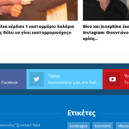
λεκ κέρδισε 1 εκατομμύριο δολάρια
Νίνο και Josephine έκ
ς θέλει να γίνει εκατομμυριούχος»
Instagram: Φουντώνου
κρίση…
Twitter
Yo
 Facebook
Ακολουθήστε μας στο Twitter
Το
Ετικέτες
ινωνίας”][contact-field
Euroleague
Eurovision
oikono