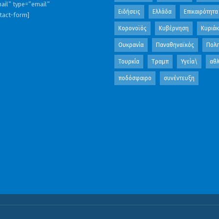
ail” type=”email”
Ειδήσεις
Ελλάδα
Επικαιρότητα
ntact-form]
Κορονοϊός
Κυβέρνηση
Κυριά
Ουκρανία
Παναθηναϊκός
Πολι
Τουρκία
Τραμπ
Υγεία\
αθλ
ποδόσφαιρο
συνέντευξη