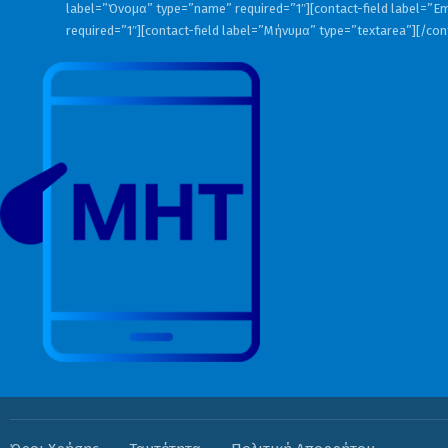
label=”Όνομα” type=”name” required=”1″][contact-field label=”Em
required=”1″][contact-field label=”Μήνυμα” type=”textarea”][/co