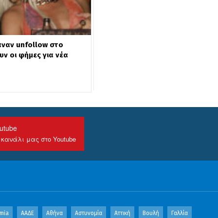
αναν unfollow στο
ν οι φήμες για νέα
utube
 κανάλι μας στο Youtube
mia
ΑΑΔΕ
Αθήνα
Αστυνομία
Αττική
Βουλή
Γαλλία