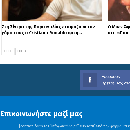
Στη Σίντρα της Πορτογαλίας ετοιμάζουν τον
Ο Μπεν Άφ
γάμο τους ο Cristiano Ronaldo και η…
στο «Ποιο
ΠΡΟ
ΕΠΌ
Facebook
Βρείτε μας στο
Επικοινωνήστε μαζί μας
[contact-form to=”
info@arthro.gr
” subject=”Από την φόρμα Επικο