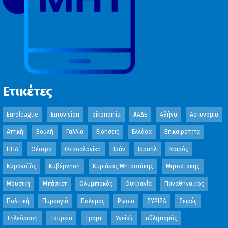
Ετικέτες
Euroleague
Eurovision
oikonomia
ΑΑΔΕ
Αθήνα
Αστυνομία
Αττική
Βουλή
Γαλλία
Ειδήσεις
Ελλάδα
Επικαιρότητα
ΗΠΑ
Θέατρο
Θεσσαλονίκη
Ιράν
Ισραήλ
Καιρός
Κορονοϊός
Κυβέρνηση
Κυριάκος Μητσοτάκης
Μητσοτάκης
Μουσική
Μπάσκετ
Ολυμπιακός
Ουκρανία
Παναθηναϊκός
Πολιτική
Πυρκαγιά
Πόλεμος
Ρωσια
ΣΥΡΙΖΑ
Σειρές
Τηλεόραση
Τουρκία
Τραμπ
Υγεία\
αθλητισμός