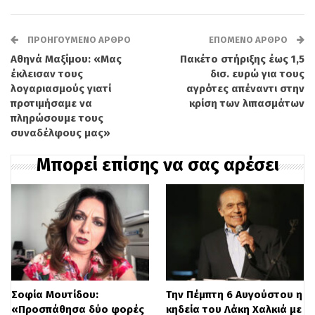
μια μίνι πλισέ φούστα, λευκό t-shirt και
αθλητικά παπούτσια, ενώ το σύνολο
ΠΡΟΗΓΟΎΜΕΝΟ ΆΡΘΡΟ
ΕΠΌΜΕΝΟ ΆΡΘΡΟ
συμπλήρωναν έντονες ροζ κάλτσες. Η ίδια
Αθηνά Μαξίμου: «Μας
Πακέτο στήριξης έως 1,5
έδειχνε πλήρως προσγειωμένη,
έκλεισαν τους
δισ. ευρώ για τους
λογαριασμούς γιατί
αγρότες απέναντι στην
συνοδευόμενη από το αγαπημένο της
προτιμήσαμε να
κρίση των λιπασμάτων
πληρώσουμε τους
κατοικίδιο, ενώ κρατούσε σακούλες από
συναδέλφους μας»
τις αγορές της.
Μπορεί επίσης να σας αρέσει
Το στοιχείο που συζητήθηκε περισσότερο
από όλα ήταν η επιλογή της να
κυκλοφορήσει χωρίς ίχνος μακιγιάζ. Η
συγκεκριμένη εμφάνιση ανοίγει εκ νέου
τη συζήτηση γύρω από τα πρότυπα
Σοφία Μουτίδου:
Την Πέμπτη 6 Αυγούστου η
ομορφιάς και τη χρήση φίλτρων στο
«Προσπάθησα δύο φορές
κηδεία του Λάκη Χαλκιά με