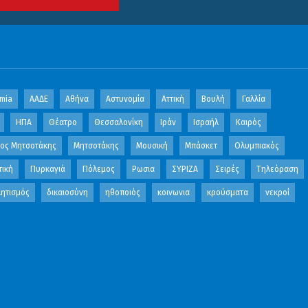
mia
ΑΑΔΕ
Αθήνα
Αστυνομία
Αττική
Βουλή
Γαλλία
ΗΠΑ
Θέατρο
Θεσσαλονίκη
Ιράν
Ισραήλ
Καιρός
κος Μητσοτάκης
Μητσοτάκης
Μουσική
Μπάσκετ
Ολυμπιακός
τική
Πυρκαγιά
Πόλεμος
Ρωσια
ΣΥΡΙΖΑ
Σειρές
Τηλεόραση
ητισμός
δικαιοσύνη
ηθοποιός
κοινωνια
κρούσματα
νεκροί