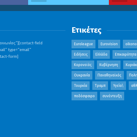
Ετικέτες
ινωνίας”][contact-field
Euroleague
Eurovision
oikono
ail” type=”email”
Ειδήσεις
Ελλάδα
Επικαιρότητα
ntact-form]
Κορονοϊός
Κυβέρνηση
Κυριά
Ουκρανία
Παναθηναϊκός
Πολι
Τουρκία
Τραμπ
Υγεία\
αθλ
ποδόσφαιρο
συνέντευξη