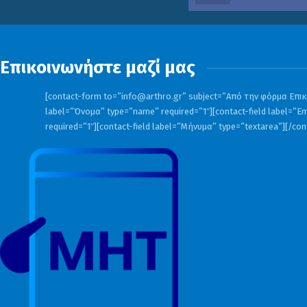
Επικοινωνήστε μαζί μας
[contact-form to=”
info@arthro.gr
” subject=”Από την φόρμα Επικο
label=”Όνομα” type=”name” required=”1″][contact-field label=”Em
required=”1″][contact-field label=”Μήνυμα” type=”textarea”][/co