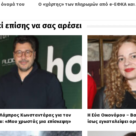
 όνομά του
Ο «χάρτης» των πληρωμών από e-ΕΦΚΑ και 
ί επίσης να σας αρέσει
ο Λάμπρος Κωνσταντάρας για τον
Η Εύα Οικονόμου – Βα
υ: «Μου χρωστάς μια επίσκεψη»
ίσως εγκαταλείψει ορι