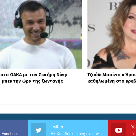
στο ΟΑΚΑ με τον Σωτήρη Νίνη:
Τζούλι Μασίνο: «Ήμου
α μπεκ την ώρα της ζωντανής
καθηλωμένη στο κρεβ
Twitter
Yo
 Facebook
Ακολουθήστε μας στο Twitter
Το