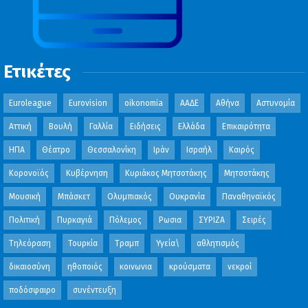
Ετικέτες
Euroleague
Eurovision
oikonomia
ΑΑΔΕ
Αθήνα
Αστυνομία
Αττική
Βουλή
Γαλλία
Ειδήσεις
Ελλάδα
Επικαιρότητα
ΗΠΑ
Θέατρο
Θεσσαλονίκη
Ιράν
Ισραήλ
Καιρός
Κορονοϊός
Κυβέρνηση
Κυριάκος Μητσοτάκης
Μητσοτάκης
Μουσική
Μπάσκετ
Ολυμπιακός
Ουκρανία
Παναθηναϊκός
Πολιτική
Πυρκαγιά
Πόλεμος
Ρωσια
ΣΥΡΙΖΑ
Σειρές
Τηλεόραση
Τουρκία
Τραμπ
Υγεία\
αθλητισμός
δικαιοσύνη
ηθοποιός
κοινωνια
κρούσματα
νεκροί
ποδόσφαιρο
συνέντευξη