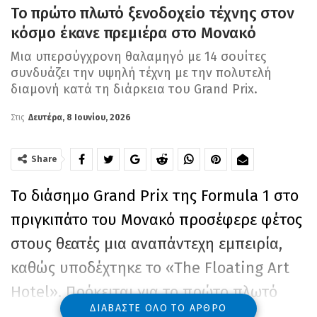
Το πρώτο πλωτό ξενοδοχείο τέχνης στον
κόσμο έκανε πρεμιέρα στο Μονακό
Μια υπερσύγχρονη θαλαμηγό με 14 σουίτες
συνδυάζει την υψηλή τέχνη με την πολυτελή
διαμονή κατά τη διάρκεια του Grand Prix.
Στις
Δευτέρα, 8 Ιουνίου, 2026
Share
Το διάσημο Grand Prix της Formula 1 στο
πριγκιπάτο του Μονακό προσέφερε φέτος
στους θεατές μια αναπάντεχη εμπειρία,
καθώς υποδέχτηκε το «The Floating Art
Hotel». Πρόκειται για το πρώτο πλωτό
ΔΙΑΒΆΣΤΕ ΌΛΟ ΤΟ ΆΡΘΡΟ
ξενοδοχείο τέχνης στον κόσμο, το οποίο