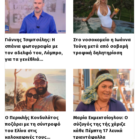
έργα τέχνης συνυπάρχουν με τον
επισκέπτη καθ’ όλη τη διάρκεια της
ημέρας, από τον πρωινό καφέ με θέα τον
κόλπο του Μονακό έως τις βραδινές
Γιάννης Τσιμιτσέλης: Η
Στο νοσοκομείο η Ιωάννα
σπάνια φωτογραφία με
Τούνη μετά από σοβαρή
συγκεντρώσεις κάτω από τα αστέρια.
τον αδελφό του, Λάμπρο,
τροφική δηλητηρίαση
Σύμφωνα με τους εμπνευστές του project,
για τα γενέθλιά…
το «The Floating Art Hotel» αποτελεί το
μέλλον του πολυτελούς τουρισμού,
ικανοποιώντας την ανάγκη των
απαιτητικών ταξιδιωτών για πολιτιστικό
βάθος και ουσιαστικές κοινωνικές
Ο Περικλής Κονδυλάτος
Μαρία Εκμεκτσίογλου: Ο
συναντήσεις.
ποζάρει με τη σύντροφό
σύζυγός της τής χάριζε
του Ελίνα στις
κάθε Πέμπτη 17 λευκά
καλοκαιρινές τους…
τριαντάφυλλα