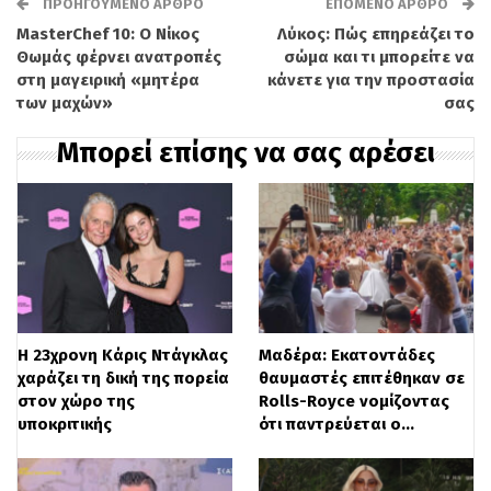
θάλασσα, όπου η τέχνη αποτελεί τον
ΠΡΟΗΓΟΎΜΕΝΟ ΆΡΘΡΟ
ΕΠΌΜΕΝΟ ΆΡΘΡΟ
MasterChef 10: Ο Νίκος
Λύκος: Πώς επηρεάζει το
κεντρικό πυλώνα έκφρασης.
Θωμάς φέρνει ανατροπές
σώμα και τι μπορείτε να
στη μαγειρική «μητέρα
κάνετε για την προστασία
Στο πλαίσιο των εγκαινίων,
των μαχών»
σας
παρουσιάστηκε το πρόγραμμα σύγχρονης
Μπορεί επίσης να σας αρέσει
τέχνης «States of Motion». Πάνω στο
ηλιόλουστο κατάστρωμα των 350 τ.μ.,
περισσότεροι από 30 διεθνείς καλλιτέχνες,
ανάμεσά τους οι Marina Abramović,
Robert Longo και Alexander Calder,
Η 23χρονη Κάρις Ντάγκλας
Μαδέρα: Εκατοντάδες
δημιούργησαν έναν διάλογο με τους
χαράζει τη δική της πορεία
θαυμαστές επιτέθηκαν σε
καλεσμένους. Σε αντίθεση με τις
στον χώρο της
Rolls-Royce νομίζοντας
υποκριτικής
ότι παντρεύεται ο…
παραδοσιακές γκαλερί, εδώ δεν υπάρχουν
τοίχοι που απομονώνουν τα εκθέματα· τα