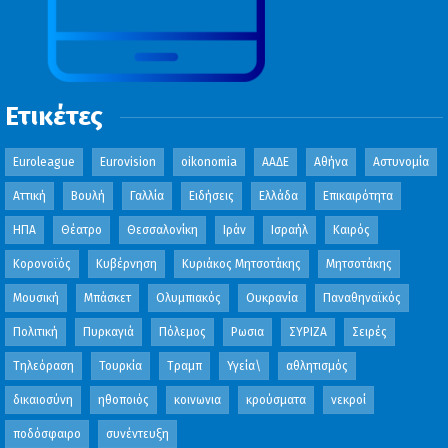
Ετικέτες
Euroleague
Eurovision
oikonomia
ΑΑΔΕ
Αθήνα
Αστυνομία
Αττική
Βουλή
Γαλλία
Ειδήσεις
Ελλάδα
Επικαιρότητα
ΗΠΑ
Θέατρο
Θεσσαλονίκη
Ιράν
Ισραήλ
Καιρός
Κορονοϊός
Κυβέρνηση
Κυριάκος Μητσοτάκης
Μητσοτάκης
Μουσική
Μπάσκετ
Ολυμπιακός
Ουκρανία
Παναθηναϊκός
Πολιτική
Πυρκαγιά
Πόλεμος
Ρωσια
ΣΥΡΙΖΑ
Σειρές
Τηλεόραση
Τουρκία
Τραμπ
Υγεία\
αθλητισμός
δικαιοσύνη
ηθοποιός
κοινωνια
κρούσματα
νεκροί
ποδόσφαιρο
συνέντευξη