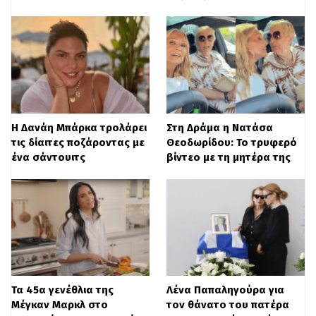
σκάφος πέρασε σε απόσταση αναπνοής,
τραυματίζοντας σοβαρά τον 22χρονο. Ο
Σταύρος Φλώρος διατηρούσε τις
αισθήσεις του καθ’ όλη τη διάρκεια της
μεταφοράς του στο νοσοκομείο, όπου
πλέον έχει ξεπεράσει τον άμεσο κίνδυνο
Η Δανάη Μπάρκα τρολάρει
Στη Δράμα η Νατάσα
τις δίαιτες ποζάροντας με
Θεοδωρίδου: Το τρυφερό
για τη ζωή του.
ένα σάντουιτς
βίντεο με τη μητέρα της
Τα 45α γενέθλια της
Λένα Παπαληγούρα για
Μέγκαν Μαρκλ στο
τον θάνατο του πατέρα