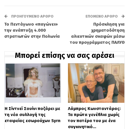
Μαντίσα Τσότα, η οποία επικοινώνησε
μαζί του μέσω βιντεοκλήσης, δείχνοντας
ΠΡΟΗΓΟΎΜΕΝΟ ΆΡΘΡΟ
ΕΠΌΜΕΝΟ ΆΡΘΡΟ
τη στήριξή της στον συμπαίκτη της με
Το Πεντάγωνο «παγώνει»
Πρόσκληση για
τον οποίο είχαν έρθει κοντά στον Άγιο
την ανάπτυξη 4.000
χρηματοδότηση
στρατιωτών στην Πολωνία
αλιευτικών σκαφών μέσω
Δομίνικο.
του προγράμματος ΠΑΛΥΘ
Το ατύχημα σημειώθηκε εκτός
Μπορεί επίσης να σας αρέσει
αγωνιστικών χώρων, όταν οι δύο παίκτες
ψάρευαν. Παρά τη χρήση σημαδούρας,
ένα τουριστικό σκάφος που έπλεε με
μεγάλη ταχύτητα δεν τους αντιλήφθηκε
εγκαίρως. Ο Μάνος Μαλλιαρός
Η Σίντνεϊ Σουίνι ποζάρει με
Λάμπρος Κωνσταντάρας:
προσπάθησε απεγνωσμένα να
τη νέα συλλογή της
Τα πρώτα γενέθλια χωρίς
εταιρείας εσωρούχων Syrn
τον πατέρα του με ένα
ειδοποιήσει τον φίλο του, ωστόσο το
συγκινητικό…