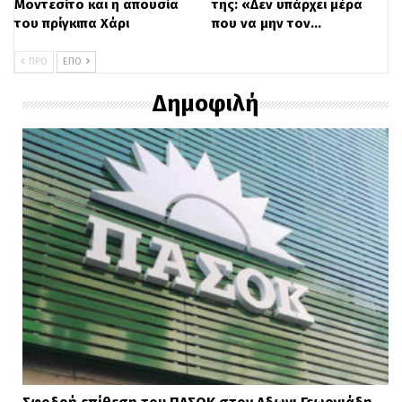
Μοντεσίτο και η απουσία
της: «Δεν υπάρχει μέρα
του πρίγκιπα Χάρι
που να μην τον…
ΠΡΟ
ΕΠΌ
Δημοφιλή