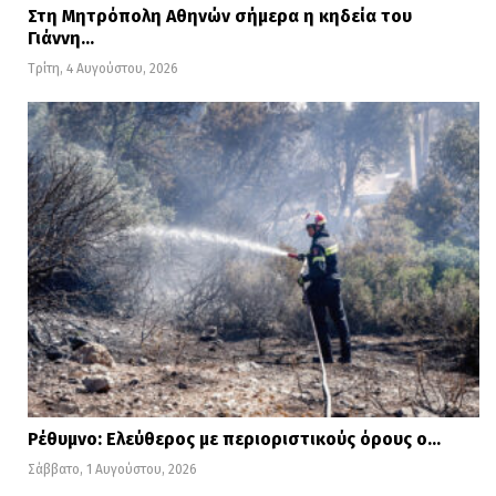
Στη Μητρόπολη Αθηνών σήμερα η κηδεία του
χρήστη Mia K. (@miakhalifa)
Γιάννη…
Τρίτη, 4 Αυγούστου, 2026
Ρέθυμνο: Ελεύθερος με περιοριστικούς όρους ο…
Σάββατο, 1 Αυγούστου, 2026