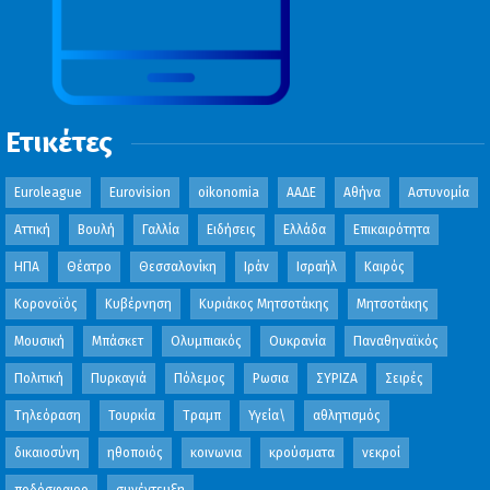
Ετικέτες
Euroleague
Eurovision
oikonomia
ΑΑΔΕ
Αθήνα
Αστυνομία
Αττική
Βουλή
Γαλλία
Ειδήσεις
Ελλάδα
Επικαιρότητα
ΗΠΑ
Θέατρο
Θεσσαλονίκη
Ιράν
Ισραήλ
Καιρός
Κορονοϊός
Κυβέρνηση
Κυριάκος Μητσοτάκης
Μητσοτάκης
Μουσική
Μπάσκετ
Ολυμπιακός
Ουκρανία
Παναθηναϊκός
Πολιτική
Πυρκαγιά
Πόλεμος
Ρωσια
ΣΥΡΙΖΑ
Σειρές
Τηλεόραση
Τουρκία
Τραμπ
Υγεία\
αθλητισμός
δικαιοσύνη
ηθοποιός
κοινωνια
κρούσματα
νεκροί
ποδόσφαιρο
συνέντευξη