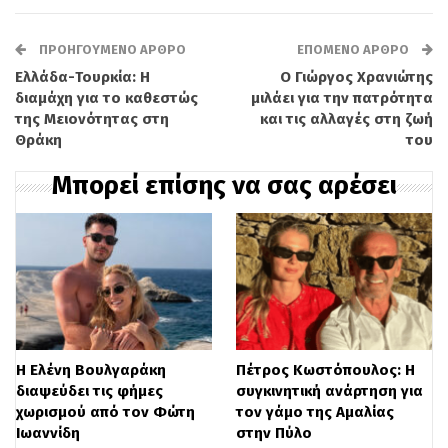
κατάσταση.
ΠΡΟΗΓΟΎΜΕΝΟ ΆΡΘΡΟ
ΕΠΌΜΕΝΟ ΆΡΘΡΟ
«Σήμερα ήταν μια από τις πιο δύσκολες
Ελλάδα-Τουρκία: Η
Ο Γιώργος Χρανιώτης
διαμάχη για το καθεστώς
μιλάει για την πατρότητα
στιγμές που έχω δει εδώ και πολύ καιρό
της Μειονότητας στη
και τις αλλαγές στη ζωή
στα μέσα κοινωνικής δικτύωσης»,
Θράκη
του
ανέφερε η ίδια. «Και αυτό λέει πολλά,
Μπορεί επίσης να σας αρέσει
γιατί βλέπουμε μια γενοκτονία να
εκτυλίσσεται μπροστά στα μάτια μας εδώ
και δεκαετίες, αλλά ακόμα πιο έντονα τα
τελευταία τρία, τέσσερα χρόνια. Έγιναν
160 αεροπορικές επιδρομές σε 10 λεπτά
Η Ελένη Βουλγαράκη
Πέτρος Κωστόπουλος: Η
εναντίον κατοικιών, σχολείων,
διαψεύδει τις φήμες
συγκινητική ανάρτηση για
νοσοκομείων, υποδομών για τον
χωρισμού από τον Φώτη
τον γάμο της Αμαλίας
Ιωαννίδη
στην Πύλο
πληθυσμό, νεκροταφείων με νεκρικές