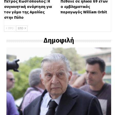
Πέτρος Κωστόπουλος: Η
Πέθανε σε ηλικία 69 ετών
συγκινητική ανάρτηση για
ο εμβληματικός
τον γάμο της Αμαλίας
παραγωγός William Orbit
στην Πύλο
ΠΡΟ
ΕΠΌ
Δημοφιλή