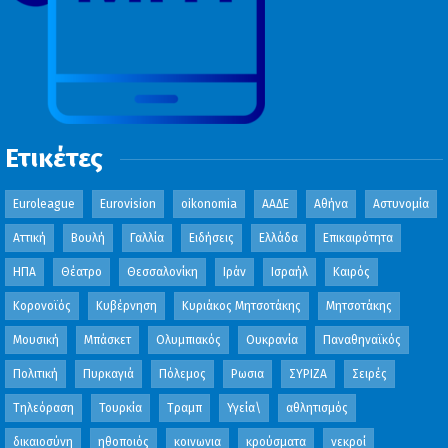
Ετικέτες
Euroleague
Eurovision
oikonomia
ΑΑΔΕ
Αθήνα
Αστυνομία
Αττική
Βουλή
Γαλλία
Ειδήσεις
Ελλάδα
Επικαιρότητα
ΗΠΑ
Θέατρο
Θεσσαλονίκη
Ιράν
Ισραήλ
Καιρός
Κορονοϊός
Κυβέρνηση
Κυριάκος Μητσοτάκης
Μητσοτάκης
Μουσική
Μπάσκετ
Ολυμπιακός
Ουκρανία
Παναθηναϊκός
Πολιτική
Πυρκαγιά
Πόλεμος
Ρωσια
ΣΥΡΙΖΑ
Σειρές
Τηλεόραση
Τουρκία
Τραμπ
Υγεία\
αθλητισμός
δικαιοσύνη
ηθοποιός
κοινωνια
κρούσματα
νεκροί