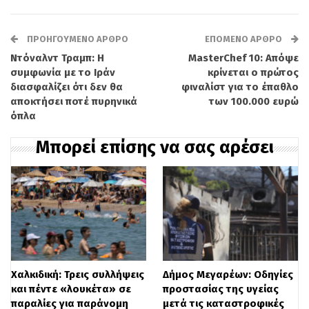
εργαστήριο πλαστογραφίας μέσα σε
διαμέρισμα στα Πατήσια. Κατά τη
ΠΡΟΗΓΟΎΜΕΝΟ ΆΡΘΡΟ
ΕΠΌΜΕΝΟ ΆΡΘΡΟ
σύλληψή του από τη Διεύθυνση
Ντόναλντ Τραμπ: Η
MasterChef 10: Απόψε
Αλλοδαπών Αττικής, βρέθηκαν στην
συμφωνία με το Ιράν
κρίνεται ο πρώτος
διασφαλίζει ότι δεν θα
φιναλίστ για το έπαθλο
κατοχή του πέντε έτοιμα πλαστά δελτία
αποκτήσει ποτέ πυρηνικά
των 100.000 ευρώ
όπλα
ταυτότητας. Σε έρευνα που ακολούθησε
στο εργαστήριο, οι Αρχές εντόπισαν
Μπορεί επίσης να σας αρέσει
περισσότερα από 240 δελτία ταυτότητας
και 46 διαβατήρια.
Το κύκλωμα είχε διαμορφώσει έναν
συγκεκριμένο «τιμοκατάλογο» για τις
παράνομες υπηρεσίες του: 900 ευρώ για
Χαλκιδική: Τρεις συλλήψεις
Δήμος Μεγαρέων: Οδηγίες
και πέντε «λουκέτα» σε
προστασίας της υγείας
κάθε διαβατήριο, 600 ευρώ για
παραλίες για παράνομη
μετά τις καταστροφικές