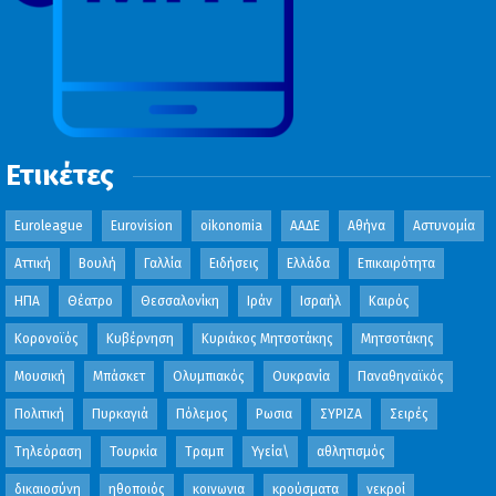
Ετικέτες
Euroleague
Eurovision
oikonomia
ΑΑΔΕ
Αθήνα
Αστυνομία
Αττική
Βουλή
Γαλλία
Ειδήσεις
Ελλάδα
Επικαιρότητα
ΗΠΑ
Θέατρο
Θεσσαλονίκη
Ιράν
Ισραήλ
Καιρός
Κορονοϊός
Κυβέρνηση
Κυριάκος Μητσοτάκης
Μητσοτάκης
Μουσική
Μπάσκετ
Ολυμπιακός
Ουκρανία
Παναθηναϊκός
Πολιτική
Πυρκαγιά
Πόλεμος
Ρωσια
ΣΥΡΙΖΑ
Σειρές
Τηλεόραση
Τουρκία
Τραμπ
Υγεία\
αθλητισμός
δικαιοσύνη
ηθοποιός
κοινωνια
κρούσματα
νεκροί