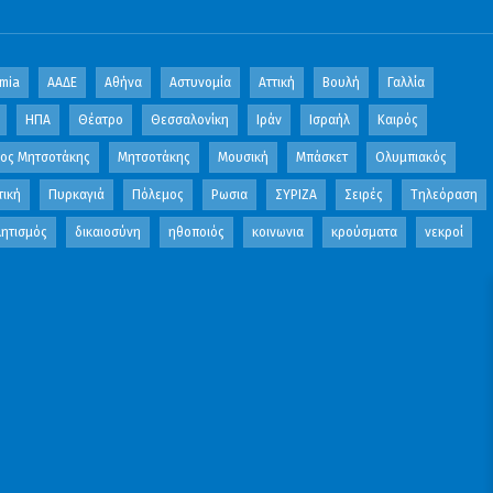
mia
ΑΑΔΕ
Αθήνα
Αστυνομία
Αττική
Βουλή
Γαλλία
ΗΠΑ
Θέατρο
Θεσσαλονίκη
Ιράν
Ισραήλ
Καιρός
κος Μητσοτάκης
Μητσοτάκης
Μουσική
Μπάσκετ
Ολυμπιακός
τική
Πυρκαγιά
Πόλεμος
Ρωσια
ΣΥΡΙΖΑ
Σειρές
Τηλεόραση
ητισμός
δικαιοσύνη
ηθοποιός
κοινωνια
κρούσματα
νεκροί