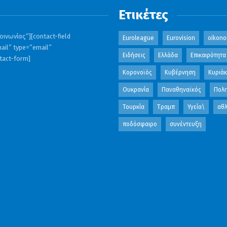
Ετικέτες
ινωνίας”][contact-field
Euroleague
Eurovision
oikono
ail” type=”email”
Ειδήσεις
Ελλάδα
Επικαιρότητα
ntact-form]
Κορονοϊός
Κυβέρνηση
Κυριά
Ουκρανία
Παναθηναϊκός
Πολι
Τουρκία
Τραμπ
Υγεία\
αθλ
ποδόσφαιρο
συνέντευξη