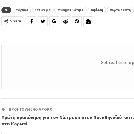
Ανήλικοι
Αστυνομία
εγκληματικότητα
εκβίαση
πόρτο ράφτη
Share
Get real time up
ΠΡΟΗΓΟΎΜΕΝΟ ΆΡΘΡΟ
Πρώτη προπόνηση για τον Νίστρουπ στον Παναθηναϊκό και ι
στο Κορωπί