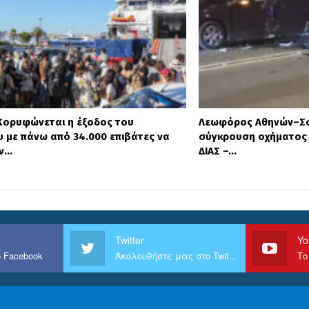
 Κορυφώνεται η έξοδος του
Λεωφόρος Αθηνών–Σο
 με πάνω από 34.000 επιβάτες να
σύγκρουση οχήματος 
ν…
ΔΙΑΣ –…
Twitter
Yo
 Facebook
Ακολουθήστε μας στο Twitter
Το