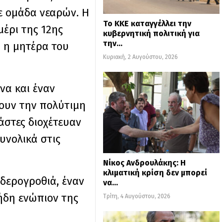
ε ομάδα νεαρών. Η
Το ΚΚΕ καταγγέλλει την
έρι της 12ης
κυβερνητική πολιτική για
την…
 η μητέρα του
Κυριακή, 2 Αυγούστου, 2026
να και έναν
ουν την πολύτιμη
ράστες διοχέτευαν
υνολικά στις
Νίκος Ανδρουλάκης: Η
κλιματική κρίση δεν μπορεί
ιδερογροθιά, έναν
να…
ήδη ενώπιον της
Τρίτη, 4 Αυγούστου, 2026