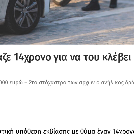
ζε 14χρονο για να του κλέβει
000 ευρώ – Στο στόχαστρο των αρχών ο ανήλικος δρά
τική υπόθεση εκβίασης με θύμα έναν 14χρον