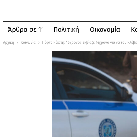
Άρθρα σε 1′
Πολιτική
Οικονομία
Κ
Αρχική
Κοινωνία
Πόρτο Ράφτη: 16χρονος εκβίαζε 14χρονο για να του κλέβ