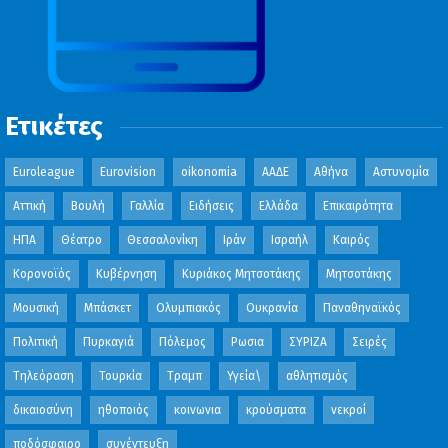
Ετικέτες
Euroleague
Eurovision
oikonomia
ΑΑΔΕ
Αθήνα
Αστυνομία
Αττική
Βουλή
Γαλλία
Ειδήσεις
Ελλάδα
Επικαιρότητα
ΗΠΑ
Θέατρο
Θεσσαλονίκη
Ιράν
Ισραήλ
Καιρός
Κορονοϊός
Κυβέρνηση
Κυριάκος Μητσοτάκης
Μητσοτάκης
Μουσική
Μπάσκετ
Ολυμπιακός
Ουκρανία
Παναθηναϊκός
Πολιτική
Πυρκαγιά
Πόλεμος
Ρωσια
ΣΥΡΙΖΑ
Σειρές
Τηλεόραση
Τουρκία
Τραμπ
Υγεία\
αθλητισμός
δικαιοσύνη
ηθοποιός
κοινωνια
κρούσματα
νεκροί
ποδόσφαιρο
συνέντευξη