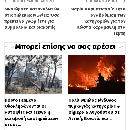
απόγευμα της Τρίτης. Η διοίκηση του
ΠΡΟΗΓΟΎΜΕΝΟ ΆΡΘΡΟ
ΕΠΌΜΕΝΟ ΆΡΘΡΟ
Δικαιώματα καταναλωτών
Μαρία Καρυστιανού: Ζητά
νοσοκομείου εξέφρασε τα ειλικρινή
στις τηλεπικοινωνίες: Όσα
αναβάθμιση των
συλλυπητήριά της στην οικογένεια της
πρέπει να γνωρίζετε για
κατηγοριών για τον
συμβόλαια και διακοπές
Κώστα Καραμανλή στα
17χρονης, αναγνωρίζοντας τις
Τέμπη
προσπάθειες του ιατρικού και
Μπορεί επίσης να σας αρέσει
νοσηλευτικού προσωπικού. Η εξέλιξη
αυτή έρχεται μόλις δύο ημέρες μετά τον
θάνατο της 17χρονης φίλης και
συμμαθήτριάς της, η οποία είχε επίσης
καταλήξει μετά το ίδιο τραγικό
περιστατικό.
Πόρτο Γερμενό:
Πολύ υψηλός κίνδυνος
Ολοκληρώνονται οι
πυρκαγιάς κατηγορίας 4
αυτοψίες και ξεκινά η
σήμερα 6 Αυγούστου σε
Τα δύο κορίτσια είχαν εντοπιστεί στην
καταβολή αποζημιώσεων
Αττική, Βοιωτία και…
στους…
ταράτσα πολυκατοικίας επί της οδού