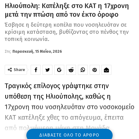
Ηλιούπολη: Κατέληξε στο ΚΑΤ η 17χρονη
μετά την πτώση από τον έκτο όροφο
Έσβησε η δεύτερη κοπέλα που νοσηλευόταν σε
κρίσιμη κατάσταση, βυθίζοντας στο πένθος την
τοπική κοινωνία.
Στις
Παρασκευή, 15 Μαΐου, 2026
Share
Τραγικός επίλογος γράφτηκε στην
υπόθεση της Ηλιούπολης, καθώς η
17χρονη που νοσηλευόταν στο νοσοκομείο
ΚΑΤ κατέληξε χθες το απόγευμα, έπειτα
από πολυήμερη μάχη στη Μονάδα
ΔΙΑΒΆΣΤΕ ΌΛΟ ΤΟ ΆΡΘΡΟ
Εντατικής Θεραπείας. Η ανήλικη έδινε τη