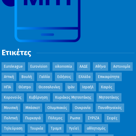
Ετικέτες
Euroleague
Eurovision
oikonomia
ΑΑΔΕ
Αθήνα
Αστυνομία
Αττική
Βουλή
Γαλλία
Ειδήσεις
Ελλάδα
Επικαιρότητα
ΗΠΑ
Θέατρο
Θεσσαλονίκη
Ιράν
Ισραήλ
Καιρός
Κορονοϊός
Κυβέρνηση
Κυριάκος Μητσοτάκης
Μητσοτάκης
Μουσική
Μπάσκετ
Ολυμπιακός
Ουκρανία
Παναθηναϊκός
Πολιτική
Πυρκαγιά
Πόλεμος
Ρωσια
ΣΥΡΙΖΑ
Σειρές
Τηλεόραση
Τουρκία
Τραμπ
Υγεία\
αθλητισμός