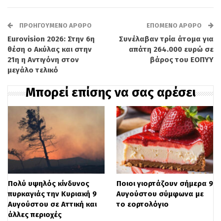
συμμετέχει το Σάββατο 16 Μαΐου στις
ΠΡΟΗΓΟΎΜΕΝΟ ΆΡΘΡΟ
ΕΠΌΜΕΝΟ ΆΡΘΡΟ
11.30 σε ειδικό πάνελ συζήτησης για τις
Eurovision 2026: Στην 6η
Συνέλαβαν τρία άτομα για
προοπτικές της τεχνητής νοημοσύνης.
θέση ο Ακύλας και στην
απάτη 264.000 ευρώ σε
21η η Αντιγόνη στον
βάρος του ΕΟΠΥΥ
μεγάλο τελικό
Το Σάββατο, το βήμα θα πάρουν
κορυφαία στελέχη και καλεσμένοι, όπως ο
Μπορεί επίσης να σας αρέσει
πρόεδρος του Ευρωπαϊκού Λαϊκού
Κόμματος Manfred Weber, ο Πρόεδρος της
Κυπριακής Δημοκρατίας Νίκος
Χριστοδουλίδης, καθώς και οι Κωστής
Χατζηδάκης, Άδωνις Γεωργιάδης και
Πολύ υψηλός κίνδυνος
Ποιοι γιορτάζουν σήμερα 9
Ευριπίδης Στυλιανίδης. Παράλληλα, οι
πυρκαγιάς την Κυριακή 9
Αυγούστου σύμφωνα με
Αυγούστου σε Αττική και
το εορτολόγιο
σύνεδροι θα τοποθετηθούν σε οκτώ
άλλες περιοχές