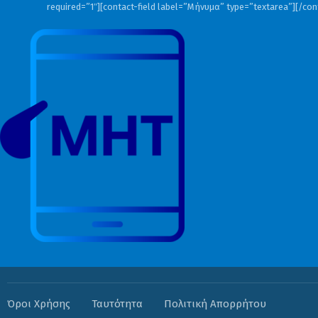
required=”1″][contact-field label=”Μήνυμα” type=”textarea”][/co
Όροι Χρήσης
Ταυτότητα
Πολιτική Απορρήτου