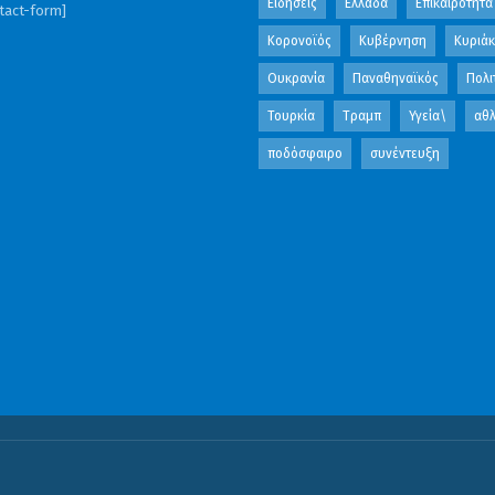
Ειδήσεις
Ελλάδα
Επικαιρότητα
ntact-form]
Κορονοϊός
Κυβέρνηση
Κυριά
Ουκρανία
Παναθηναϊκός
Πολι
Τουρκία
Τραμπ
Υγεία\
αθλ
ποδόσφαιρο
συνέντευξη