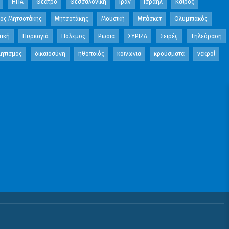
ΗΠΑ
Θέατρο
Θεσσαλονίκη
Ιράν
Ισραήλ
Καιρός
κος Μητσοτάκης
Μητσοτάκης
Μουσική
Μπάσκετ
Ολυμπιακός
τική
Πυρκαγιά
Πόλεμος
Ρωσια
ΣΥΡΙΖΑ
Σειρές
Τηλεόραση
ητισμός
δικαιοσύνη
ηθοποιός
κοινωνια
κρούσματα
νεκροί