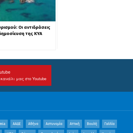
υρισμού: Οι αντιδράσεις
δημοσίευση της ΚΥΑ
utube
 κανάλι μας στο Youtube
mia
ΑΑΔΕ
Αθήνα
Αστυνομία
Αττική
Βουλή
Γαλλία