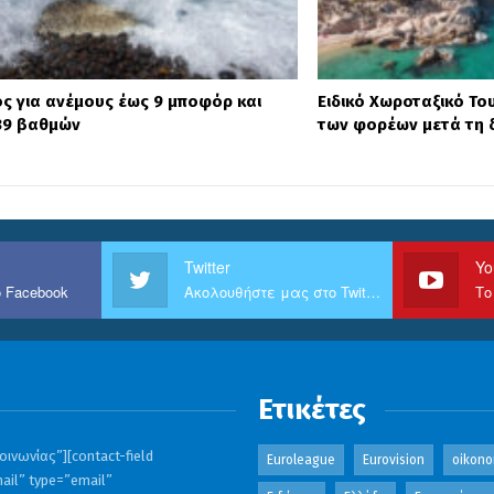
ς για ανέμους έως 9 μποφόρ και
Ειδικό Χωροταξικό Το
39 βαθμών
των φορέων μετά τη 
Twitter
Yo
 Facebook
Ακολουθήστε μας στο Twitter
Το
Ετικέτες
ινωνίας”][contact-field
Euroleague
Eurovision
oikono
ail” type=”email”