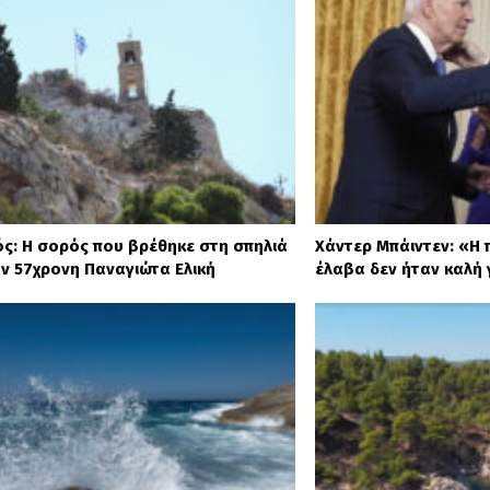
ς: Η σορός που βρέθηκε στη σπηλιά
Χάντερ Μπάιντεν: «Η 
ην 57χρονη Παναγιώτα Ελική
έλαβα δεν ήταν καλή 