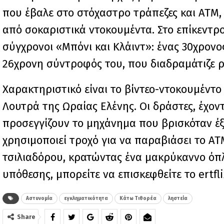
που έβαλε στο στόχαστρο τράπεζες και ΑΤΜ
από σοκαριστικά ντοκουμέντα. Στο επίκεντρο
σύγχρονοι «Μπόνι και Κλάιντ»: ένας 30χρονο
26χρονη σύντροφός του, που διαδραμάτιζε 
Χαρακτηριστικό είναι το βίντεο-ντοκουμέν
Λουτρά της Ωραίας Ελένης. Οι δράστες, έχο
προσεγγίζουν το μηχάνημα που βρισκόταν έξ
χρησιμοποιεί τροχό για να παραβιάσει το Α
τσιλιαδόρου, κρατώντας ένα μακρύκαννο όπλο
υπόθεσης, μπορείτε να επισκεφθείτε το ertfli
Αστυνομία
εγκληματικότητα
Κάτω Τιθορέα
ληστεία
Share