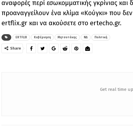
αναφορές περί εσωκομματικής γκρίνιας και
προαναγγείλουν ένα κλίμα «Κούγκι» που δεν 
ertflix.gr και να ακούσετε στο ertecho.gr.
ERTFLIX
Κυβέρνηση
Μητσοτάκης
ΝΔ
Πολιτική
Share
Get real time up