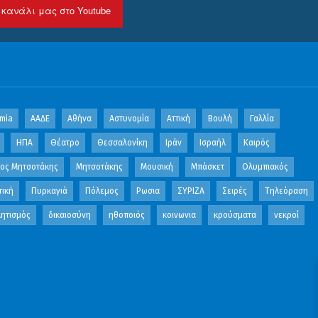
 κανάλι μας στο Youtube
mia
ΑΑΔΕ
Αθήνα
Αστυνομία
Αττική
Βουλή
Γαλλία
ΗΠΑ
Θέατρο
Θεσσαλονίκη
Ιράν
Ισραήλ
Καιρός
κος Μητσοτάκης
Μητσοτάκης
Μουσική
Μπάσκετ
Ολυμπιακός
τική
Πυρκαγιά
Πόλεμος
Ρωσια
ΣΥΡΙΖΑ
Σειρές
Τηλεόραση
ητισμός
δικαιοσύνη
ηθοποιός
κοινωνια
κρούσματα
νεκροί