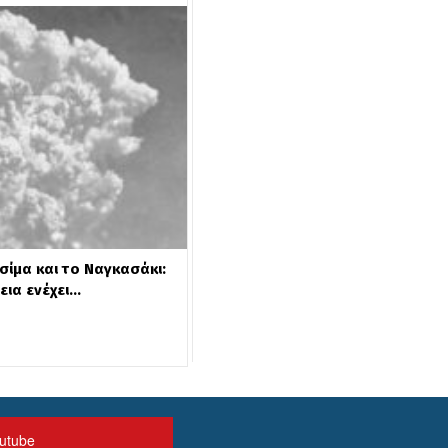
σίμα και το Ναγκασάκι:
γεια ενέχει…
utube