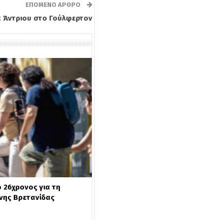
ΕΠΌΜΕΝΟ ΆΡΘΡΟ
α Άντριου στο Γούλφερτον
 26χρονος για τη
νης Βρετανίδας