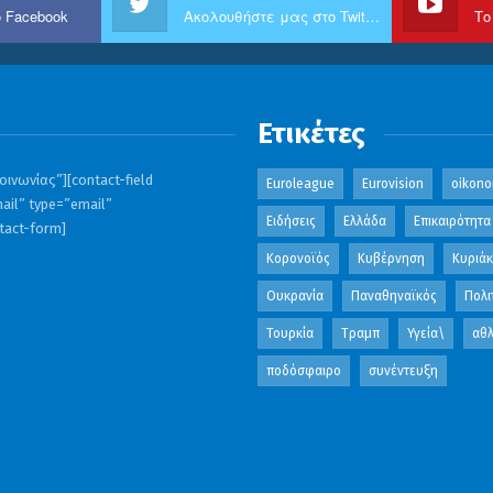
 Facebook
Ακολουθήστε μας στο Twitter
Το
Ετικέτες
ινωνίας”][contact-field
Euroleague
Eurovision
oikono
ail” type=”email”
Ειδήσεις
Ελλάδα
Επικαιρότητα
ntact-form]
Κορονοϊός
Κυβέρνηση
Κυριά
Ουκρανία
Παναθηναϊκός
Πολι
Τουρκία
Τραμπ
Υγεία\
αθλ
ποδόσφαιρο
συνέντευξη