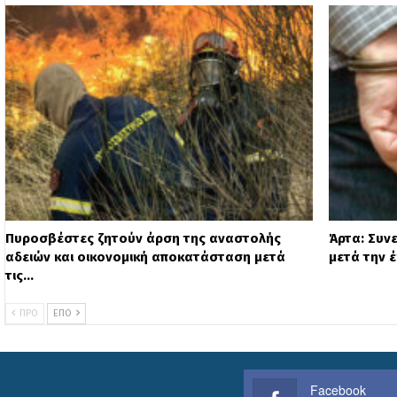
Πυροσβέστες ζητούν άρση της αναστολής
Άρτα: Συν
αδειών και οικονομική αποκατάσταση μετά
μετά την 
τις…
ΠΡΟ
ΕΠΌ
Facebook