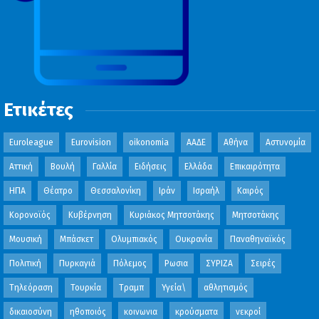
Ετικέτες
Euroleague
Eurovision
oikonomia
ΑΑΔΕ
Αθήνα
Αστυνομία
Αττική
Βουλή
Γαλλία
Ειδήσεις
Ελλάδα
Επικαιρότητα
ΗΠΑ
Θέατρο
Θεσσαλονίκη
Ιράν
Ισραήλ
Καιρός
Κορονοϊός
Κυβέρνηση
Κυριάκος Μητσοτάκης
Μητσοτάκης
Μουσική
Μπάσκετ
Ολυμπιακός
Ουκρανία
Παναθηναϊκός
Πολιτική
Πυρκαγιά
Πόλεμος
Ρωσια
ΣΥΡΙΖΑ
Σειρές
Τηλεόραση
Τουρκία
Τραμπ
Υγεία\
αθλητισμός
δικαιοσύνη
ηθοποιός
κοινωνια
κρούσματα
νεκροί