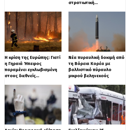
στρατιωτική…
και ανακοίνωσε ότι καταβάλλει
προσπάθειες για την επαναλειτουργία του
υποκαταστήματος και την άμεση
αντικατάσταση του μηχανήματος. Η
τοπική αστυνομία συνεχίζει τις έρευνες
και καλεί οποιονδήποτε διαθέτει υλικό
Η κρίση της Ευρώπης: Γιατί
Νέα πυραυλική δοκιμή από
η Γηραιά Ήπειρος
τη Βόρεια Κορέα με
από κάμερες ή πληροφορίες να
παραμένει εγκλωβισμένη
βαλλιστικό πύραυλο
στους διεθνείς…
μικρού βεληνεκούς
επικοινωνήσει μαζί τους, αναφέροντας
τον αριθμό υπόθεσης 35/44789/26.