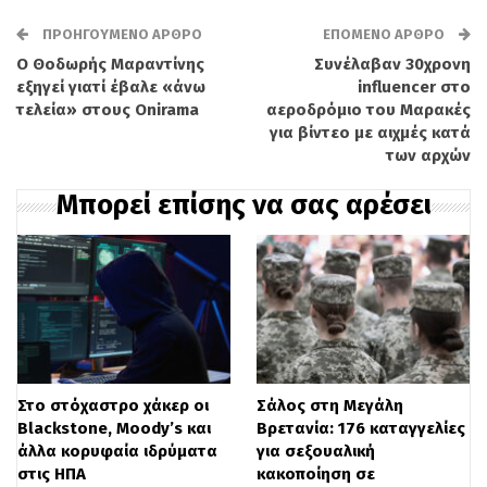
επανειλημμένα την πρόσοψη του κτιρίου
μέχρι που το μηχάνημα αποκολλήθηκε
ΠΡΟΗΓΟΎΜΕΝΟ ΆΡΘΡΟ
ΕΠΌΜΕΝΟ ΆΡΘΡΟ
Ο Θοδωρής Μαραντίνης
Συνέλαβαν 30χρονη
από τη θέση του.
εξηγεί γιατί έβαλε «άνω
influencer στο
τελεία» στους Onirama
αεροδρόμιο του Μαρακές
Στη συνέχεια, μια ομάδα μασκοφόρων
για βίντεο με αιχμές κατά
των αρχών
φόρτωσε το ΑΤΜ στην καρότσα ενός
Μπορεί επίσης να σας αρέσει
φορτηγού και τράπηκε σε φυγή. Συνολικά
στην επιχείρηση χρησιμοποιήθηκαν τρία
οχήματα. Οι αρχές διευκρίνισαν πως ένα
φορτηγάκι αρτοποιείου που βρέθηκε στο
σημείο εκείνη την ώρα δεν σχετίζεται με
την παράνομη δράση της συμμορίας.
Στο στόχαστρο χάκερ οι
Σάλος στη Μεγάλη
Blackstone, Moody’s και
Βρετανία: 176 καταγγελίες
Από την πλευρά της, η Nationwide
άλλα κορυφαία ιδρύματα
για σεξουαλική
στις ΗΠΑ
κακοποίηση σε
Building Society επιβεβαίωσε το συμβάν