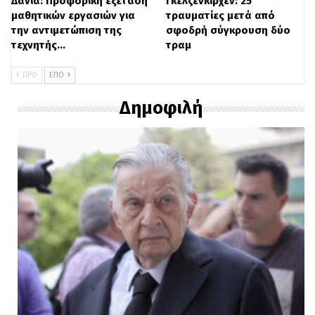
Δανία: Προφορική εξέταση
Γκελζενκίρχεν: 25
μαθητικών εργασιών για
τραυματίες μετά από
την αντιμετώπιση της
σφοδρή σύγκρουση δύο
τεχνητής…
τραμ
ΠΡΟ
ΕΠΌ
Δημοφιλή