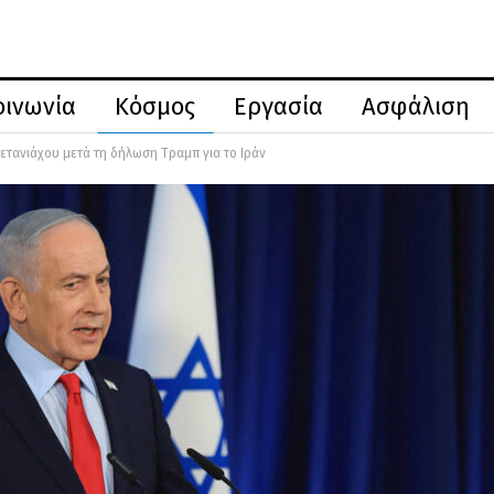
οινωνία
Κόσμος
Εργασία
Ασφάλιση
ετανιάχου μετά τη δήλωση Τραμπ για το Ιράν