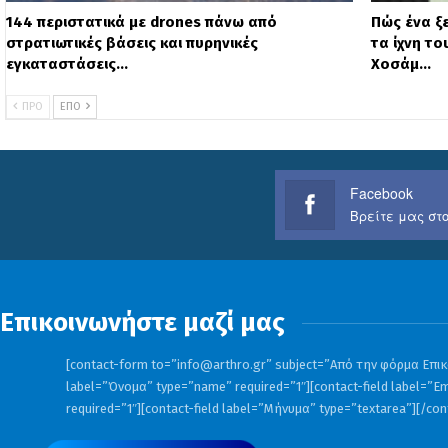
144 περιστατικά με drones πάνω από
Πώς ένα ξ
στρατιωτικές βάσεις και πυρηνικές
τα ίχνη τ
εγκαταστάσεις…
Χοσάμ…
ΠΡΟ
ΕΠΌ
Facebook
Βρείτε μας στο
Επικοινωνήστε μαζί μας
[contact-form to=”
info@arthro.gr
” subject=”Από την φόρμα Επικο
label=”Όνομα” type=”name” required=”1″][contact-field label=”Em
required=”1″][contact-field label=”Μήνυμα” type=”textarea”][/co