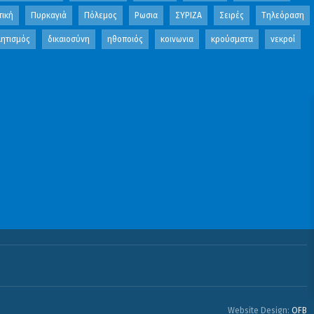
τική
Πυρκαγιά
Πόλεμος
Ρωσια
ΣΥΡΙΖΑ
Σειρές
Τηλεόραση
ητισμός
δικαιοσύνη
ηθοποιός
κοινωνια
κρούσματα
νεκροί
Website Design:
OFB