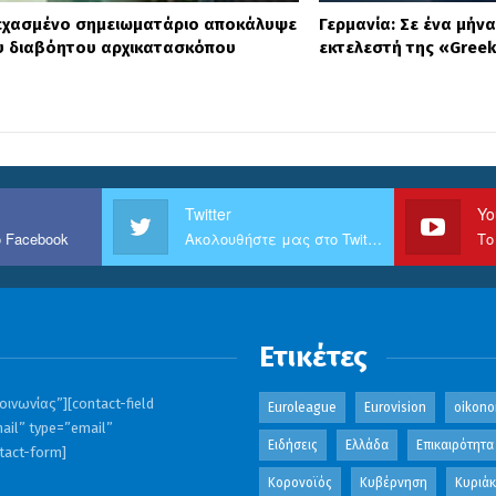
εχασμένο σημειωματάριο αποκάλυψε
Γερμανία: Σε ένα μήν
ου διαβόητου αρχικατασκόπου
εκτελεστή της «Greek
Twitter
Yo
 Facebook
Ακολουθήστε μας στο Twitter
Το
Ετικέτες
ινωνίας”][contact-field
Euroleague
Eurovision
oikono
ail” type=”email”
Ειδήσεις
Ελλάδα
Επικαιρότητα
ntact-form]
Κορονοϊός
Κυβέρνηση
Κυριά