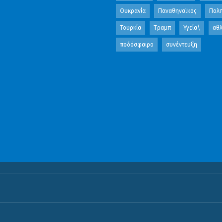
Ουκρανία
Παναθηναϊκός
Πολι
Τουρκία
Τραμπ
Υγεία\
αθλ
ποδόσφαιρο
συνέντευξη