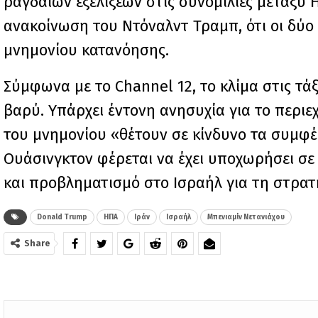
ραγδαίων εξελίξεων στις συνομιλίες μεταξύ 
ανακοίνωση του Ντόναλντ Τραμπ, ότι οι δύο
μνημονίου κατανόησης.
Σύμφωνα με το Channel 12, το κλίμα στις τά
βαρύ. Υπάρχει έντονη ανησυχία για το περιε
του μνημονίου «θέτουν σε κίνδυνο τα συμφέ
Ουάσινγκτον φέρεται να έχει υποχωρήσει σε
και προβληματισμό στο Ισραήλ για τη στρατ
Donald Trump
ΗΠΑ
Ιράν
Ισραήλ
Μπενιαμίν Νετανιάχου
Share