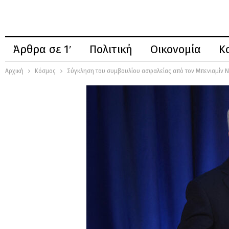
Άρθρα σε 1′
Πολιτική
Οικονομία
Κ
Αρχική
Κόσμος
Σύγκληση του συμβουλίου ασφαλείας από τον Μπενιαμίν Ν