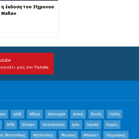
α η έκδοση του 31χρονου
 Mafia»
utube
 κανάλι μας στο Youtube
mia
ΑΑΔΕ
Αθήνα
Αστυνομία
Αττική
Βουλή
Γαλλία
ΗΠΑ
Θέατρο
Θεσσαλονίκη
Ιράν
Ισραήλ
Καιρός
κος Μητσοτάκης
Μητσοτάκης
Μουσική
Μπάσκετ
Ολυμπιακός