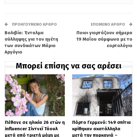
αναγκάσει την άλλη πλευρά σε
υποχώρηση.
ΠΡΟΗΓΟΎΜΕΝΟ ΆΡΘΡΟ
ΕΠΌΜΕΝΟ ΆΡΘΡΟ
Υπενθυμίζεται ότι ο Donald Trump είχε
Βολιβία: Ένταλμα
Ποιοι γιορτάζουν σήμερα
σύλληψης για τον ηγέτη
19 Μαΐου σύμφωνα με το
προειδοποιήσει την Τεχεράνη πως, εάν
των συνδικάτων Μάριο
εορτολόγιο
Αργόγιο
δεν επιτευχθεί συμφωνία αποδεκτή από
την Ουάσινγκτον, θα διέταζε την έναρξη
Μπορεί επίσης να σας αρέσει
στρατιωτικών επιχειρήσεων. Μέσω του
Truth Social, ο Αμερικανός πρόεδρος
γνωστοποίησε την αναβολή της επίθεσης
που είχε προγραμματιστεί για την Τρίτη,
επικαλούμενος εκκλήσεις ηγετών από τη
Πέθανε σε ηλικία 26 ετών η
Πόρτο Γερμενό: 149 σπίτια
Μέση Ανατολή. Συγκεκριμένα, ο εμίρης
influencer Σίντνεϊ Τάουλ
κρίθηκαν ακατάλληλα
μετά από τριετή μάχη με
μετά την πυρκαγιά –