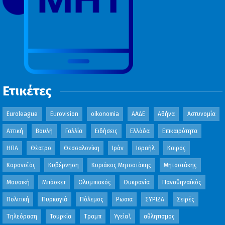
Ετικέτες
Euroleague
Eurovision
oikonomia
ΑΑΔΕ
Αθήνα
Αστυνομία
Αττική
Βουλή
Γαλλία
Ειδήσεις
Ελλάδα
Επικαιρότητα
ΗΠΑ
Θέατρο
Θεσσαλονίκη
Ιράν
Ισραήλ
Καιρός
Κορονοϊός
Κυβέρνηση
Κυριάκος Μητσοτάκης
Μητσοτάκης
Μουσική
Μπάσκετ
Ολυμπιακός
Ουκρανία
Παναθηναϊκός
Πολιτική
Πυρκαγιά
Πόλεμος
Ρωσια
ΣΥΡΙΖΑ
Σειρές
Τηλεόραση
Τουρκία
Τραμπ
Υγεία\
αθλητισμός