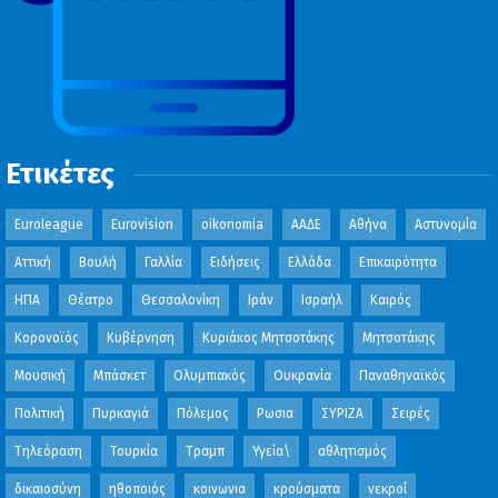
Ετικέτες
Euroleague
Eurovision
oikonomia
ΑΑΔΕ
Αθήνα
Αστυνομία
Αττική
Βουλή
Γαλλία
Ειδήσεις
Ελλάδα
Επικαιρότητα
ΗΠΑ
Θέατρο
Θεσσαλονίκη
Ιράν
Ισραήλ
Καιρός
Κορονοϊός
Κυβέρνηση
Κυριάκος Μητσοτάκης
Μητσοτάκης
Μουσική
Μπάσκετ
Ολυμπιακός
Ουκρανία
Παναθηναϊκός
Πολιτική
Πυρκαγιά
Πόλεμος
Ρωσια
ΣΥΡΙΖΑ
Σειρές
Τηλεόραση
Τουρκία
Τραμπ
Υγεία\
αθλητισμός
δικαιοσύνη
ηθοποιός
κοινωνια
κρούσματα
νεκροί