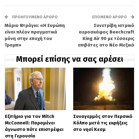
Εργατικών στην εξουσία, καθώς και για το
έργο που επιτέλεσε στο Εθνικό Σύστημα
ΠΡΟΗΓΟΎΜΕΝΟ ΆΡΘΡΟ
ΕΠΌΜΕΝΟ ΆΡΘΡΟ
Μάριο Ντράγκι: «Η Ευρώπη
Συνετρίβη ιατρικό
Υγείας (NHS), αναγνωρίζοντας τη συμβολή
είναι πλέον πραγματικά
αεροσκάφος Beechcraft
του στην αντιμετώπιση χρόνιων
μόνη στην εποχή του
King Air 90 με τέσσερις
Τραμπ»
επιβάτες στο Νέο Μεξικό
προβλημάτων του συστήματος.
Μπορεί επίσης να σας αρέσει
Η παραίτηση λαμβάνει χώρα σε μια
ιδιαίτερα κρίσιμη συγκυρία για το
Εργατικό Κόμμα, μετά τα απογοητευτικά
αποτελέσματα των πρόσφατων τοπικών
εκλογών. Το κόμμα υπέστη βαριές
Εξιτήριο για τον Mitch
Συναγερμός στον Περσικό
απώλειες, χάνοντας περίπου 1.500 έδρες,
McConnell: Παραμένει
Κόλπο μετά τις εκρήξεις
ενώ έχασε τον έλεγχο στο Senedd της
άγνωστο πότε επιστρέφει
στο νησί Κεσμ
στη Γερουσία