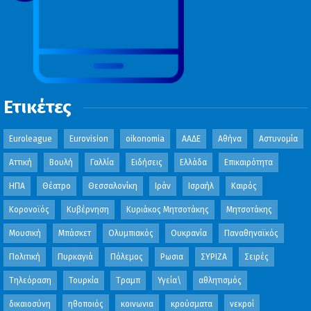
Ετικέτες
Euroleague
Eurovision
oikonomia
ΑΑΔΕ
Αθήνα
Αστυνομία
Αττική
Βουλή
Γαλλία
Ειδήσεις
Ελλάδα
Επικαιρότητα
ΗΠΑ
Θέατρο
Θεσσαλονίκη
Ιράν
Ισραήλ
Καιρός
Κορονοϊός
Κυβέρνηση
Κυριάκος Μητσοτάκης
Μητσοτάκης
Μουσική
Μπάσκετ
Ολυμπιακός
Ουκρανία
Παναθηναϊκός
Πολιτική
Πυρκαγιά
Πόλεμος
Ρωσια
ΣΥΡΙΖΑ
Σειρές
Τηλεόραση
Τουρκία
Τραμπ
Υγεία\
αθλητισμός
δικαιοσύνη
ηθοποιός
κοινωνια
κρούσματα
νεκροί