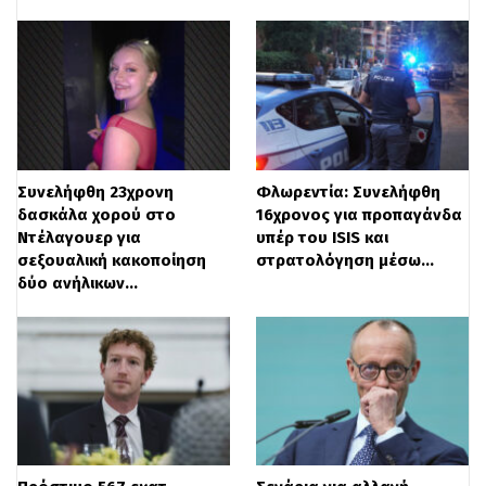
κόλλες και υλικά βαφής.
Συνελήφθη 23χρονη
Φλωρεντία: Συνελήφθη
δασκάλα χορού στο
16χρονος για προπαγάνδα
Ντέλαγουερ για
υπέρ του ISIS και
σεξουαλική κακοποίηση
στρατολόγηση μέσω…
δύο ανήλικων…