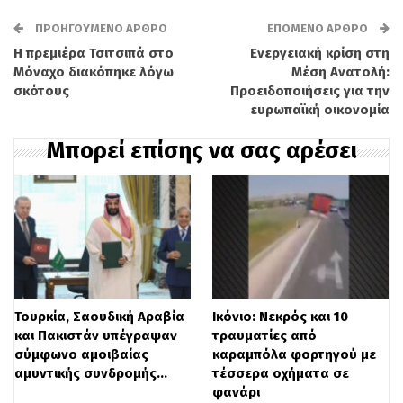
Νοσοκομείο και στο Δημοτικό Κλινικό
ΠΡΟΗΓΟΎΜΕΝΟ ΆΡΘΡΟ
ΕΠΌΜΕΝΟ ΆΡΘΡΟ
Νοσοκομείο 7 της Καζάν.
Η πρεμιέρα Τσιτσιπά στο
Ενεργειακή κρίση στη
Μόναχο διακόπηκε λόγω
Μέση Ανατολή:
Παρά το συμβάν, οι αρχές διευκρίνισαν ότι
σκότους
Προειδοποιήσεις για την
η παραγωγική διαδικασία του
ευρωπαϊκή οικονομία
εργοστασίου δεν έχει διακοπεί, τονίζοντας
Μπορεί επίσης να σας αρέσει
παράλληλα πως δεν υπάρχει κίνδυνος για
τη ζωή και την υγεία των πολιτών. Το
εργοστάσιο πυρίτιδας του Καζάν, το
αρχαιότερο στη Ρωσία, παράγει όλες τις
μάρκες πυροξιλίνης, πυροκροτητές για
Τουρκία, Σαουδική Αραβία
Ικόνιο: Νεκρός και 10
σχεδόν όλους τους τύπους όπλων, καθώς
και Πακιστάν υπέγραψαν
τραυματίες από
και προϊόντα όπως πυρίτιδα για κυνήγι
σύμφωνο αμοιβαίας
καραμπόλα φορτηγού με
αμυντικής συνδρομής…
τέσσερα οχήματα σε
και αθλητική χρήση, νιτροκυτταρίνη,
φανάρι