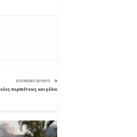
ΕΠΌΜΕΝΟ ΆΡΘΡΟ
έες περιπέτειες και γέλιο