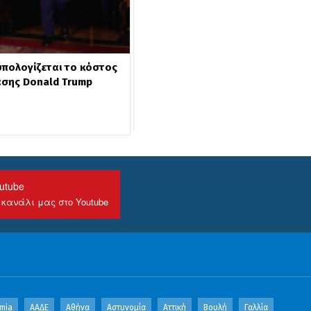
 υπολογίζεται το κόστος
άσης Donald Trump
utube
 κανάλι μας στο Youtube
mia
ΑΑΔΕ
Αθήνα
Αστυνομία
Αττική
Βουλή
Γαλλία