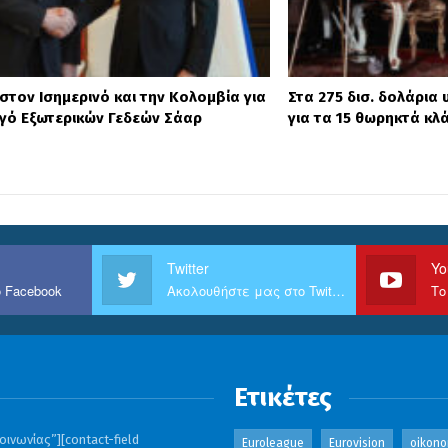
στον Ισημερινό και την Κολομβία για
Στα 275 δισ. δολάρια
γό Εξωτερικών Γεδεών Σάαρ
για τα 15 θωρηκτά κλ
Twitter
Yo
 Facebook
Ακολουθήστε μας στο Twitter
Το
Ετικέτες
ινωνίας”][contact-field
Euroleague
Eurovision
oikono