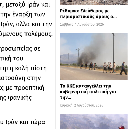
 μεταξύ Ιράν και
Ρέθυμνο: Ελεύθερος με
 την έναρξη των
περιοριστικούς όρους ο…
Ιράν, αλλά και την
Σάββατο, 1 Αυγούστου, 2026
ύμενους πολέμους.
ιπροσωπείας σε
τική του
ίτητη καλή πίστη
πιστοσύνη στην
Το ΚΚΕ καταγγέλλει την
ς με προοπτική
κυβερνητική πολιτική για
ης ιρανικής
την…
Κυριακή, 2 Αυγούστου, 2026
ου Ιράν και τώρα