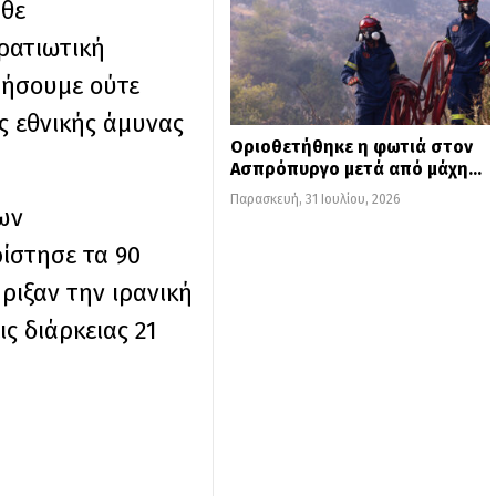
άθε
ρατιωτική
τήσουμε ούτε
ς εθνικής άμυνας
Οριοθετήθηκε η φωτιά στον
Ασπρόπυργο μετά από μάχη…
Παρασκευή, 31 Ιουλίου, 2026
των
ρίστησε τα 90
ριξαν την ιρανική
ς διάρκειας 21