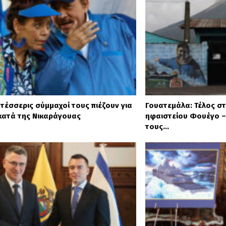
 τέσσερις σύμμαχοί τους πιέζουν για
Γουατεμάλα: Τέλος στ
κατά της Νικαράγουας
ηφαιστείου Φουέγο –
τους…