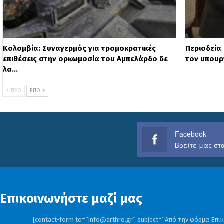
Κολομβία: Συναγερμός για τρομοκρατικές
Περιοδεία 
επιθέσεις στην ορκωμοσία του Αμπελάρδο δε
τον υπουρ
λα…
ΠΡΟ
ΕΠΌ
Facebook
Βρείτε μας στο
Επικοινωνήστε μαζί μας
[contact-form to=”
info@arthro.gr
” subject=”Από την φόρμα Επικο