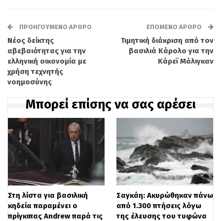
Τάγματος της Ταξιαρχίας Όντεντ. Στις 1
Ιουνίου 1948, η μονάδα του αναπτύχθηκε
ΠΡΟΗΓΟΎΜΕΝΟ ΆΡΘΡΟ
ΕΠΌΜΕΝΟ ΆΡΘΡΟ
Νέος δείκτης
Τιμητική διάκριση από τον
στην περιοχή Μαλκία, με σκοπό να
αβεβαιότητας για την
βασιλιά Κάρολο για την
αντικαταστήσει δύναμη της Παλμάχ.
ελληνική οικονομία με
Κάρεϊ Μάλιγκαν
χρήση τεχνητής
νοημοσύνης
Η κατάσταση άλλαξε δραματικά στις 5
Μπορεί επίσης να σας αρέσει
Ιουνίου, όταν ξέσπασαν σφοδρές μάχες. Η
μονάδα δέχθηκε επίθεση από αριθμητικά
ανώτερη δύναμη λιβανέζικου πεζικού, η
οποία υποστηριριζόταν από
τεθωρακισμένα οχήματα και προωθήθηκε
από τρεις κατευθύνσεις. Ο λόχος υπέστη
Στη λίστα για βασιλική
Σαγκάη: Ακυρώθηκαν πάνω
σοβαρές απώλειες. Υπό σφοδρά πυρά,
κηδεία παραμένει ο
από 1.300 πτήσεις λόγω
πρίγκιπας Andrew παρά τις
της έλευσης του τυφώνα