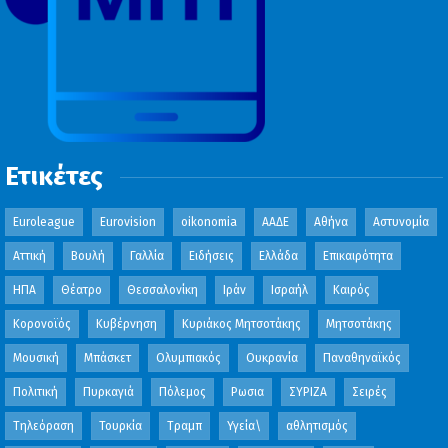
Ετικέτες
Euroleague
Eurovision
oikonomia
ΑΑΔΕ
Αθήνα
Αστυνομία
Αττική
Βουλή
Γαλλία
Ειδήσεις
Ελλάδα
Επικαιρότητα
ΗΠΑ
Θέατρο
Θεσσαλονίκη
Ιράν
Ισραήλ
Καιρός
Κορονοϊός
Κυβέρνηση
Κυριάκος Μητσοτάκης
Μητσοτάκης
Μουσική
Μπάσκετ
Ολυμπιακός
Ουκρανία
Παναθηναϊκός
Πολιτική
Πυρκαγιά
Πόλεμος
Ρωσια
ΣΥΡΙΖΑ
Σειρές
Τηλεόραση
Τουρκία
Τραμπ
Υγεία\
αθλητισμός