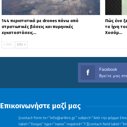
144 περιστατικά με drones πάνω από
Πώς ένα ξ
στρατιωτικές βάσεις και πυρηνικές
τα ίχνη τ
εγκαταστάσεις…
Χοσάμ…
ΠΡΟ
ΕΠΌ
Facebook
Βρείτε μας στο
Επικοινωνήστε μαζί μας
[contact-form to=”
info@arthro.gr
” subject=”Από την φόρμα Επικο
label=”Όνομα” type=”name” required=”1″][contact-field label=”Em