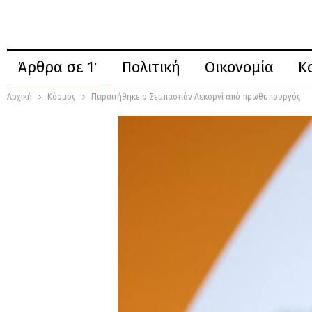
Άρθρα σε 1′
Πολιτική
Οικονομία
Κ
Αρχική
Κόσμος
Παραιτήθηκε ο Σεμπαστιάν Λεκορνί από πρωθυπουργός