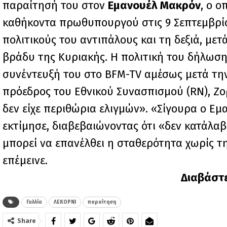
παραίτησή του στον
Εμανουέλ Μακρόν
, ο ο
καθήκοντα πρωθυπουργού στις 9 Σεπτεμβρίο
πολιτικούς του αντιπάλους και τη δεξιά, με
βράδυ της Κυριακής. Η πολιτική του δήλωση
συνέντευξή του στο BFM-TV αμέσως μετά τη
πρόεδρος του Εθνικού Συνασπισμού (RN), Ζ
δεν είχε περιθώρια ελιγμών». «Σίγουρα ο Ε
εκτίμησε, διαβεβαιώνοντας ότι «δεν κατάλα
μπορεί να επανέλθει η σταθερότητα χωρίς τ
επέμεινε.
Διαβάστ
Γαλλία
ΛΕΚΟΡΝΙ
παραίτηση
Share