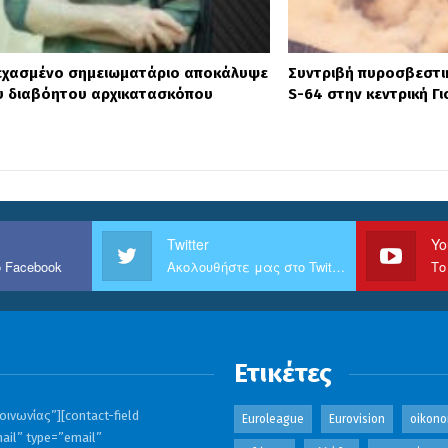
εχασμένο σημειωματάριο αποκάλυψε
Συντριβή πυροσβεστικ
ου διαβόητου αρχικατασκόπου
S-64 στην κεντρική Γ
Twitter
Yo
 Facebook
Ακολουθήστε μας στο Twitter
Το
Ετικέτες
ινωνίας”][contact-field
Euroleague
Eurovision
oikono
ail” type=”email”