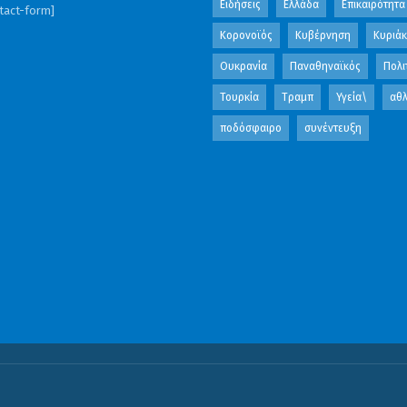
Ειδήσεις
Ελλάδα
Επικαιρότητα
ntact-form]
Κορονοϊός
Κυβέρνηση
Κυριά
Ουκρανία
Παναθηναϊκός
Πολι
Τουρκία
Τραμπ
Υγεία\
αθλ
ποδόσφαιρο
συνέντευξη