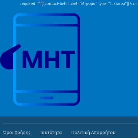
required=”1″][contact-field label=”Μήνυμα” type=”textarea”][/co
Όροι Χρήσης
Ταυτότητα
Πολιτική Απορρήτου