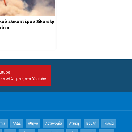
ού ελικοπτέρου Sikorsky
ιούτα
utube
 κανάλι μας στο Youtube
mia
ΑΑΔΕ
Αθήνα
Αστυνομία
Αττική
Βουλή
Γαλλία