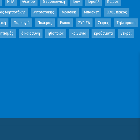
ΗΠΑ
Θέατρο
Θεσσαλονίκη
Ιράν
Ισραήλ
Καιρός
κος Μητσοτάκης
Μητσοτάκης
Μουσική
Μπάσκετ
Ολυμπιακός
τική
Πυρκαγιά
Πόλεμος
Ρωσια
ΣΥΡΙΖΑ
Σειρές
Τηλεόραση
ητισμός
δικαιοσύνη
ηθοποιός
κοινωνια
κρούσματα
νεκροί