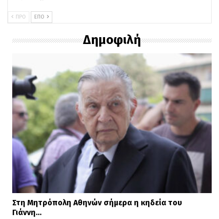
ΠΡΟ
ΕΠΌ
Δημοφιλή
@bbcnews
Local authorities have
requested military assistance
from mainland Spain.
#Ibiza
#Spain
#Flooding
#BBCNews
♬ original sound – BBC News –
BBC News
Στη Μητρόπολη Αθηνών σήμερα η κηδεία του
Γιάννη…