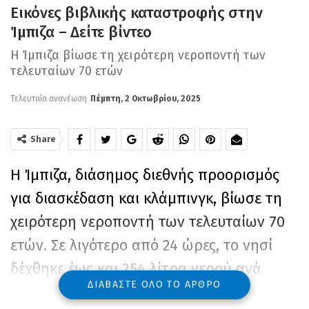
Εικόνες βιβλικής καταστροφής στην
Ίμπιζα – Δείτε βίντεο
Η Ίμπιζα βίωσε τη χειρότερη νεροποντή των
τελευταίων 70 ετών
Τελευταία ανανέωση
Πέμπτη, 2 Οκτωβρίου, 2025
Share
Η Ίμπιζα, διάσημος διεθνής προορισμός
για διασκέδαση και κλάμπινγκ, βίωσε τη
χειρότερη νεροποντή των τελευταίων 70
ετών. Σε λιγότερο από 24 ώρες, το νησί
δέχθηκε έως και 254 λίτρα νερού ανά
ΔΙΑΒΆΣΤΕ ΌΛΟ ΤΟ ΆΡΘΡΟ
τετραγωνικό μέτρο, σύμφωνα με την