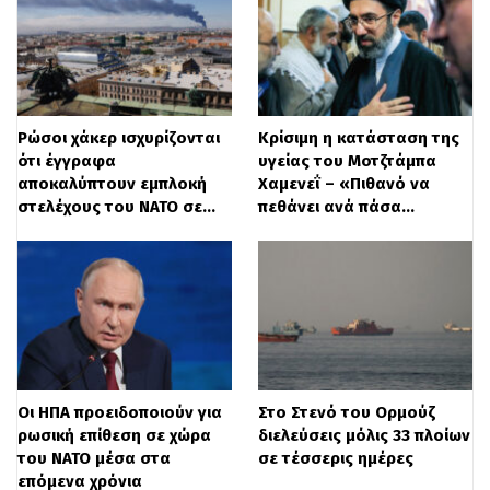
Cuídate y cuida a los demás
#ibiza
#parati
#zybca
#foryou
♬ sonido original – .
Ρώσοι χάκερ ισχυρίζονται
Κρίσιμη η κατάσταση της
ότι έγγραφα
υγείας του Μοτζτάμπα
αποκαλύπτουν εμπλοκή
Χαμενεΐ – «Πιθανό να
στελέχους του ΝΑΤΟ σε…
πεθάνει ανά πάσα…
Στο ιστορικό Pacha, κοντά στη μαρίνα,
έπεσε μέρος της οροφής, με το
προσωπικό να προσπαθεί απεγνωσμένα
να περιορίσει τις διαρροές. Παράλληλα, το
αεροδρόμιο της Ίμπιζα αντιμετώπισε
Οι ΗΠΑ προειδοποιούν για
Στο Στενό του Ορμούζ
σοβαρά προβλήματα, καθώς τα όμβρια
ρωσική επίθεση σε χώρα
διελεύσεις μόλις 33 πλοίων
του ΝΑΤΟ μέσα στα
σε τέσσερις ημέρες
νερά εισέρεχαν από την οροφή.
επόμενα χρόνια