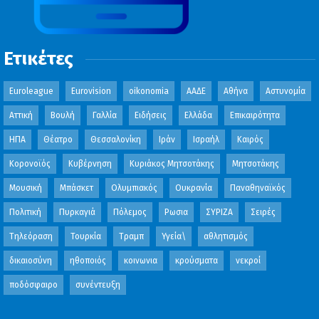
Ετικέτες
Euroleague
Eurovision
oikonomia
ΑΑΔΕ
Αθήνα
Αστυνομία
Αττική
Βουλή
Γαλλία
Ειδήσεις
Ελλάδα
Επικαιρότητα
ΗΠΑ
Θέατρο
Θεσσαλονίκη
Ιράν
Ισραήλ
Καιρός
Κορονοϊός
Κυβέρνηση
Κυριάκος Μητσοτάκης
Μητσοτάκης
Μουσική
Μπάσκετ
Ολυμπιακός
Ουκρανία
Παναθηναϊκός
Πολιτική
Πυρκαγιά
Πόλεμος
Ρωσια
ΣΥΡΙΖΑ
Σειρές
Τηλεόραση
Τουρκία
Τραμπ
Υγεία\
αθλητισμός
δικαιοσύνη
ηθοποιός
κοινωνια
κρούσματα
νεκροί
ποδόσφαιρο
συνέντευξη