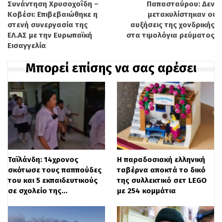
εγκαταλείπουν βιαστικά τον κεντρικό
Συνάντηση Χρυσοχοΐδη –
Παπασταύρου: Δεν
Κοβέσι: Επιβεβαιώθηκε η
μετακυλίστηκαν οι
αυτοκινητόδρομο για να προλάβουν πεζοί
στενή συνεργασία της
αυξήσεις της χονδρικής
τις πτήσεις τους και πολυτελή ξενοδοχεία
ΕΛ.ΑΣ με την Ευρωπαϊκή
στα τιμολόγια ρεύματος
Εισαγγελία
να πλημμυρίζουν από νερά.
Μπορεί επίσης να σας αρέσει
@sergioo_tr
Ibiza, 30/09/2025
Fuertes
lluvias en Ibiza
Evita
Ταϊλάνδη: 14χρονος
Η παραδοσιακή ελληνική
desplazamientos innecesarios
σκότωσε τους παππούδες
ταβέρνα αποκτά το δικό
του και 5 εκπαιδευτικούς
της συλλεκτικό σετ LEGO
No cruces zonas inundadas
σε σχολείο της…
με 254 κομμάτια
Sigue info oficial
Llama al
112 en caso de emergencia