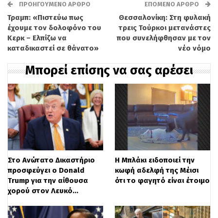
ΠΡΟΗΓΟΎΜΕΝΟ ΆΡΘΡΟ
ΕΠΌΜΕΝΟ ΆΡΘΡΟ
Τραμπ: «Πιστεύω πως
Θεσσαλονίκη: Στη φυλακή
έχουμε τον δολοφόνο του
τρεις Τούρκοι μετανάστες
Με ταχύτητα που άγγιζε τα 140 χλμ/ώρα
Κερκ – Ελπίζω να
που συνελήφθησαν με τον
καταδικαστεί σε θάνατο»
νέο νόμο
κινούνταν οι ποδηλάτες, όταν ξαφνικά
Μπορεί επίσης να σας αρέσει
ένας αστυνομικός σε μοτοσικλέτα που
συμμετείχε στη συνοδεία τους διέσχισε
τον δρόμο, λίγα μέτρα πριν τη γραμμή
τερματισμού και συγκρούστηκε με
αρκετούς αθλητές.
Στο Ανώτατο Δικαστήριο
Η Μπλάκι ειδοποιεί την
Στο βίντεο φαίνεται ένα ποδήλατο να
προσφεύγει ο Donald
κωφή αδελφή της Μέισι
εκτοξεύεται ψηλά, ενώ οι θεατές,
Trump για την αίθουσα
ότι το φαγητό είναι έτοιμο
χορού στον Λευκό…
έντρομοι, ουρλιάζουν και πέφτουν στο
έδαφος για να προστατευτούν. Λίγο