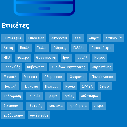
Ετικέτες
Euroleague
Eurovision
oikonomia
ΑΑΔΕ
Αθήνα
Αστυνομία
Αττική
Βουλή
Γαλλία
Ειδήσεις
Ελλάδα
Επικαιρότητα
ΗΠΑ
Θέατρο
Θεσσαλονίκη
Ιράν
Ισραήλ
Καιρός
Κορονοϊός
Κυβέρνηση
Κυριάκος Μητσοτάκης
Μητσοτάκης
Μουσική
Μπάσκετ
Ολυμπιακός
Ουκρανία
Παναθηναϊκός
Πολιτική
Πυρκαγιά
Πόλεμος
Ρωσια
ΣΥΡΙΖΑ
Σειρές
Τηλεόραση
Τουρκία
Τραμπ
Υγεία\
αθλητισμός
δικαιοσύνη
ηθοποιός
κοινωνια
κρούσματα
νεκροί
ποδόσφαιρο
συνέντευξη