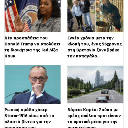
αργότερα, ο αστυνομικός χάνει τον έλεγχο
και καταλήγει πάνω στα προστατευτικά
κιγκλιδώματα στην άκρη της διαδρομής.
Νέα προσπάθεια του
Εννέα χρόνια μετά την
Donald Trump να απολύσει
κλοπή του, ένας 56χρονος
τη διοικήτρια της Fed Λίζα
στη Βρετανία ξαναβρήκε
Κουκ
τον παπαγάλο…
Susto mayúsculo en la Vuelta
Ciclística a Venezuela!
Un accidente inesperado
empañó la llegada de la tercera
etapa en Santa Elena de
Ρωσική ομάδα χάκερ
Βόρεια Κορέα: Σούπα με
Storm-1516 πίσω από το
κρέας σκύλου προτείνουν
Arenales, Mérida. Todo quedó
πλαστό βίντεο για την
τα κρατικά μέσα για την
registrado en videos.
παραίτηση του…
αντιμετώπιση…