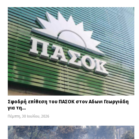
τροχό. Οι απόπειρες αυτές όχι μόνο
απέτυχαν, αλλά ακινητοποίησαν και τους
δύο κύριους τροχούς προσγείωσης.
Η έκθεση για το ατύχημα σημείωσε ότι
μόλις εννέα ημέρες αργότερα
καταγράφηκε παρόμοιο περιστατικό στο
ίδιο αεροδρόμιο, αλλά εκείνο το F-35
κατάφερε να προσγειωθεί με επιτυχία.
Σφοδρή επίθεση του ΠΑΣΟΚ στον Αδωνι Γεωργιάδη
για τη…
Πέμπτη, 30 Ιουλίου, 2026