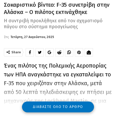
Σοκαριστικό βίντεο: F-35 συνετρίβη στην
Αλάσκα – Ο πιλότος εκτινάχθηκε
Η συντριβή προκλήθηκε από τον σχηματισμό
πάγου στο σύστημα προσγείωσης
Στις
Τετάρτη, 27 Αυγούστου, 2025
Share
Ένας πιλότος της Πολεμικής Αεροπορίας
των ΗΠΑ αναγκάστηκε να εγκαταλείψει το
F-35 που χειριζόταν στην Αλάσκα, μετά
από 50 λεπτά τηλεδιάσκεψης εν πτήσει με
μηχανικούς της Lockheed Martin, σε μια
ΔΙΑΒΆΣΤΕ ΌΛΟ ΤΟ ΆΡΘΡΟ
απόπειρα να επιδιορθώσει σοβαρή βλάβη