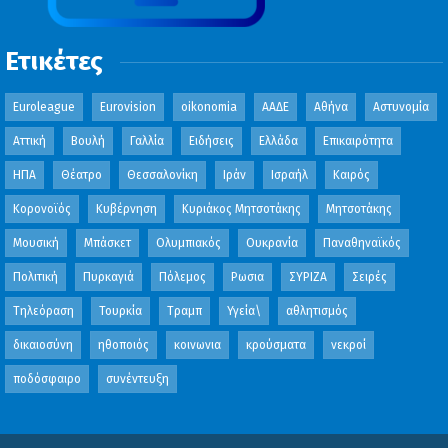
Ετικέτες
Euroleague
Eurovision
oikonomia
ΑΑΔΕ
Αθήνα
Αστυνομία
Αττική
Βουλή
Γαλλία
Ειδήσεις
Ελλάδα
Επικαιρότητα
ΗΠΑ
Θέατρο
Θεσσαλονίκη
Ιράν
Ισραήλ
Καιρός
Κορονοϊός
Κυβέρνηση
Κυριάκος Μητσοτάκης
Μητσοτάκης
Μουσική
Μπάσκετ
Ολυμπιακός
Ουκρανία
Παναθηναϊκός
Πολιτική
Πυρκαγιά
Πόλεμος
Ρωσια
ΣΥΡΙΖΑ
Σειρές
Τηλεόραση
Τουρκία
Τραμπ
Υγεία\
αθλητισμός
δικαιοσύνη
ηθοποιός
κοινωνια
κρούσματα
νεκροί
ποδόσφαιρο
συνέντευξη