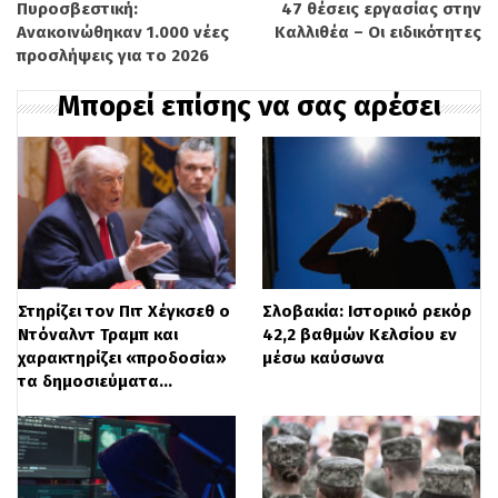
Πυροσβεστική:
47 θέσεις εργασίας στην
στο σύστημα προσγείωσης, που εμπόδισε
Ανακοινώθηκαν 1.000 νέες
Καλλιθέα – Οι ειδικότητες
τη σωστή λειτουργία του.
προσλήψεις για το 2026
Μπορεί επίσης να σας αρέσει
BREAKING: U.S. Air Force
REVEALS Shocking Details of
Jan. 28 F-35 Crash in Alaska
Στηρίζει τον Πιτ Χέγκσεθ ο
Σλοβακία: Ιστορικό ρεκόρ
pic.twitter.com/aQolSFqtMe
Ντόναλντ Τραμπ και
42,2 βαθμών Κελσίου εν
χαρακτηρίζει «προδοσία»
μέσω καύσωνα
— Frontier Brief
τα δημοσιεύματα…
(@Frontierbrief)
August 27,
2025