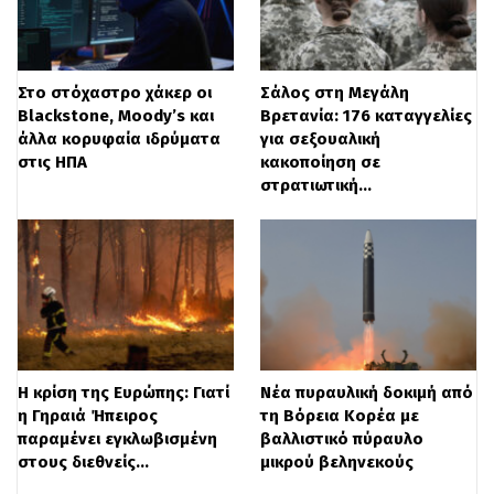
Σύμφωνα με την αναφορά, το πρόβλημα
Στο στόχαστρο χάκερ οι
Σάλος στη Μεγάλη
Blackstone, Moody’s και
Βρετανία: 176 καταγγελίες
εμφανίστηκε λίγο μετά την απογείωση,
άλλα κορυφαία ιδρύματα
για σεξουαλική
όταν το σύστημα προσγείωσης δεν
στις ΗΠΑ
κακοποίηση σε
στρατιωτική…
μπόρεσε να ανασυρθεί πλήρως. Όταν ο
πιλότος προσπάθησε να το κατεβάσει
ξανά, η μύτη του τροχού «κλείδωσε» και
οι επανειλημμένες προσπάθειες
διόρθωσης έκαναν το λογισμικό του
αεροσκάφους να «θεωρήσει» ότι
Η κρίση της Ευρώπης: Γιατί
Νέα πυραυλική δοκιμή από
η Γηραιά Ήπειρος
τη Βόρεια Κορέα με
βρισκόταν στο έδαφος, με αποτέλεσμα να
παραμένει εγκλωβισμένη
βαλλιστικό πύραυλο
μεταβεί αυτόματα σε «λειτουργία
στους διεθνείς…
μικρού βεληνεκούς