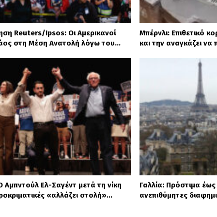
ση Reuters/Ipsos: Οι Αμερικανοί
Μπέρνλι: Επιθετικό κο
άος στη Μέση Ανατολή λόγω του…
και την αναγκάζει να
Ο Αμπντούλ Ελ-Σαγέντ μετά τη νίκη
Γαλλία: Πρόστιμα έως 
προκριματικές «αλλάζει στολή»…
ανεπιθύμητες διαφημι