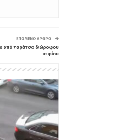
ΕΠΌΜΕΝΟ ΆΡΘΡΟ
εσε από ταράτσα διώροφου
κτιρίου