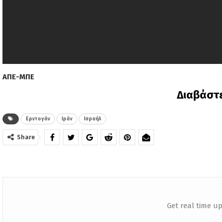
ΑΠΕ-ΜΠΕ
Διαβάστ
Ερντογάν
Ιράν
Ισραήλ
Share
Get real time up