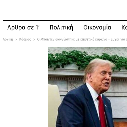
Άρθρα σε 1′
Πολιτική
Οικονομία
Κ
Αρχική
Κόσμος
Ο Μπάιντεν διαγνώστηκε με επιθετικό καρκίνο – Ευχές γι