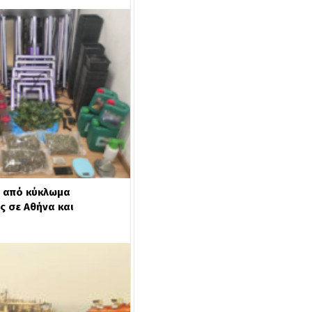
η από κύκλωμα
ς σε Αθήνα και