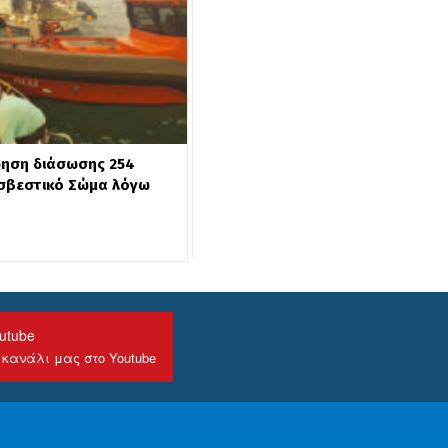
ίρηση διάσωσης 254
σβεστικό Σώμα λόγω
utube
 κανάλι μας στο Youtube