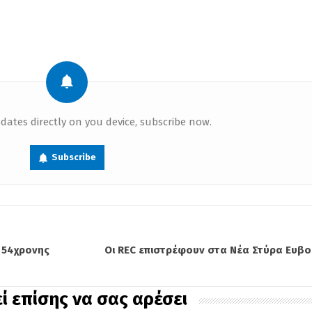
dates directly on you device, subscribe now.
Subscribe
ς 54χρονης
Οι REC επιστρέφουν στα Νέα Στύρα Ευβοί
ί επίσης να σας αρέσει