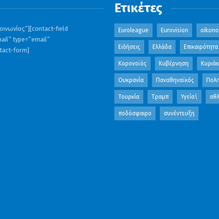
Ετικέτες
ινωνίας”][contact-field
Euroleague
Eurovision
oikono
ail” type=”email”
Ειδήσεις
Ελλάδα
Επικαιρότητα
ntact-form]
Κορονοϊός
Κυβέρνηση
Κυριά
Ουκρανία
Παναθηναϊκός
Πολι
Τουρκία
Τραμπ
Υγεία\
αθλ
ποδόσφαιρο
συνέντευξη