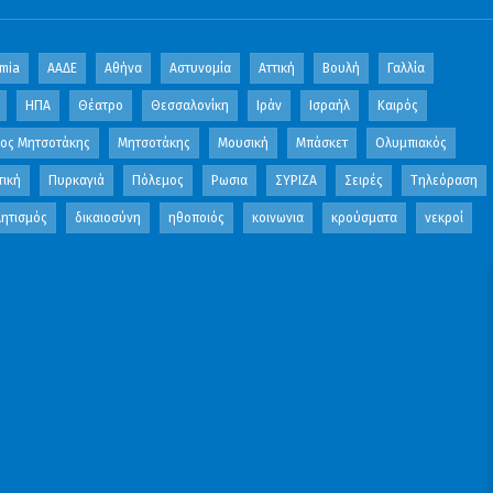
mia
ΑΑΔΕ
Αθήνα
Αστυνομία
Αττική
Βουλή
Γαλλία
ΗΠΑ
Θέατρο
Θεσσαλονίκη
Ιράν
Ισραήλ
Καιρός
κος Μητσοτάκης
Μητσοτάκης
Μουσική
Μπάσκετ
Ολυμπιακός
τική
Πυρκαγιά
Πόλεμος
Ρωσια
ΣΥΡΙΖΑ
Σειρές
Τηλεόραση
ητισμός
δικαιοσύνη
ηθοποιός
κοινωνια
κρούσματα
νεκροί