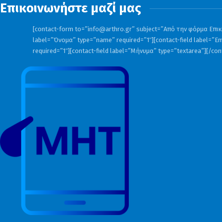
Επικοινωνήστε μαζί μας
[contact-form to=”
info@arthro.gr
” subject=”Από την φόρμα Επικο
label=”Όνομα” type=”name” required=”1″][contact-field label=”Em
required=”1″][contact-field label=”Μήνυμα” type=”textarea”][/co