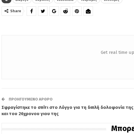
Διώρυγα
Κόρινθος
ναυσιπλοΐα
Τουρισμός
υποδομές
Share
Get real time up
ΠΡΟΗΓΟΎΜΕΝΟ ΆΡΘΡΟ
Σφραγίστηκε το σπίτι στο Λόγγο για τη διπλή δολοφονία τη
και του 26χρονου γιου της
Μπορε