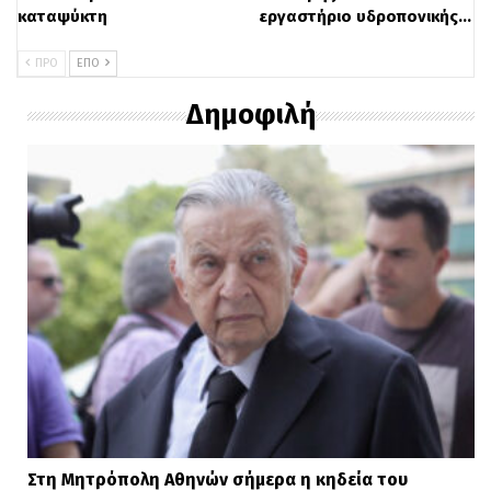
πληροφορίες είναι διαθέσιμες στο
καταψύκτη
εργαστήριο υδροπονικής…
ertflix.gr και το ertecho.gr.
ΠΡΟ
ΕΠΌ
Δημοφιλή
Στη Μητρόπολη Αθηνών σήμερα η κηδεία του