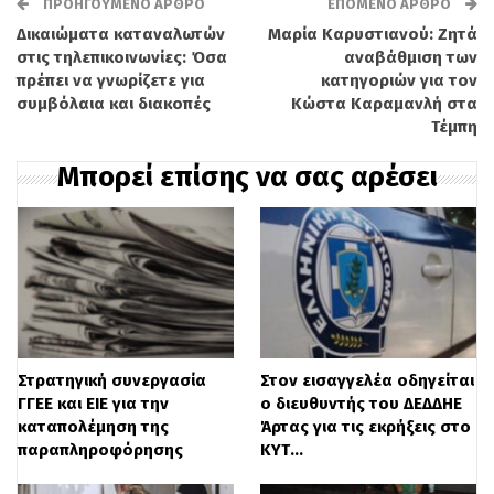
απόγευμα της Τρίτης. Η διοίκηση του
ΠΡΟΗΓΟΎΜΕΝΟ ΆΡΘΡΟ
ΕΠΌΜΕΝΟ ΆΡΘΡΟ
Δικαιώματα καταναλωτών
Μαρία Καρυστιανού: Ζητά
νοσοκομείου εξέφρασε τα ειλικρινή
στις τηλεπικοινωνίες: Όσα
αναβάθμιση των
συλλυπητήριά της στην οικογένεια της
πρέπει να γνωρίζετε για
κατηγοριών για τον
συμβόλαια και διακοπές
Κώστα Καραμανλή στα
17χρονης, αναγνωρίζοντας τις
Τέμπη
προσπάθειες του ιατρικού και
Μπορεί επίσης να σας αρέσει
νοσηλευτικού προσωπικού. Η εξέλιξη
αυτή έρχεται μόλις δύο ημέρες μετά τον
θάνατο της 17χρονης φίλης και
συμμαθήτριάς της, η οποία είχε επίσης
καταλήξει μετά το ίδιο τραγικό
περιστατικό.
Στρατηγική συνεργασία
Στον εισαγγελέα οδηγείται
ΓΓΕΕ και ΕΙΕ για την
ο διευθυντής του ΔΕΔΔΗΕ
καταπολέμηση της
Άρτας για τις εκρήξεις στο
Τα δύο κορίτσια είχαν εντοπιστεί στην
παραπληροφόρησης
ΚΥΤ…
ταράτσα πολυκατοικίας επί της οδού