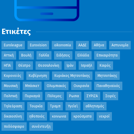
Ετικέτες
Euroleague
Eurovision
oikonomia
ΑΑΔΕ
Αθήνα
Αστυνομία
Αττική
Βουλή
Γαλλία
Ειδήσεις
Ελλάδα
Επικαιρότητα
ΗΠΑ
Θέατρο
Θεσσαλονίκη
Ιράν
Ισραήλ
Καιρός
Κορονοϊός
Κυβέρνηση
Κυριάκος Μητσοτάκης
Μητσοτάκης
Μουσική
Μπάσκετ
Ολυμπιακός
Ουκρανία
Παναθηναϊκός
Πολιτική
Πυρκαγιά
Πόλεμος
Ρωσια
ΣΥΡΙΖΑ
Σειρές
Τηλεόραση
Τουρκία
Τραμπ
Υγεία\
αθλητισμός
δικαιοσύνη
ηθοποιός
κοινωνια
κρούσματα
νεκροί
ποδόσφαιρο
συνέντευξη