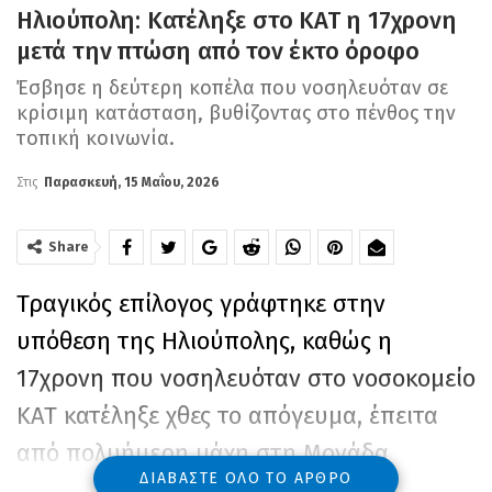
Ηλιούπολη: Κατέληξε στο ΚΑΤ η 17χρονη
μετά την πτώση από τον έκτο όροφο
Έσβησε η δεύτερη κοπέλα που νοσηλευόταν σε
κρίσιμη κατάσταση, βυθίζοντας στο πένθος την
τοπική κοινωνία.
Στις
Παρασκευή, 15 Μαΐου, 2026
Share
Τραγικός επίλογος γράφτηκε στην
υπόθεση της Ηλιούπολης, καθώς η
17χρονη που νοσηλευόταν στο νοσοκομείο
ΚΑΤ κατέληξε χθες το απόγευμα, έπειτα
από πολυήμερη μάχη στη Μονάδα
ΔΙΑΒΆΣΤΕ ΌΛΟ ΤΟ ΆΡΘΡΟ
Εντατικής Θεραπείας. Η ανήλικη έδινε τη