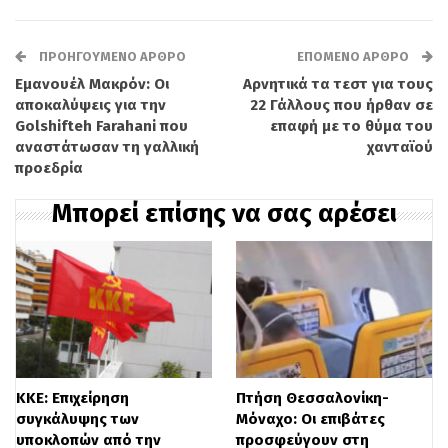
τακτικά σε περιοχές όπου παρατηρείται
έντονη ναυτιλιακή κίνηση. Παρά το
ΠΡΟΗΓΟΎΜΕΝΟ ΆΡΘΡΟ
ΕΠΌΜΕΝΟ ΆΡΘΡΟ
περιστατικό, το υποβρύχιο δεν ανέστειλε
Εμανουέλ Μακρόν: Οι
Αρνητικά τα τεστ για τους
τις δραστηριότητές του και συνεχίζει
αποκαλύψεις για την
22 Γάλλους που ήρθαν σε
Golshifteh Farahani που
επαφή με το θύμα του
κανονικά τη συμμετοχή του στον
αναστάτωσαν τη γαλλική
χανταϊού
προεδρία
σχεδιασμό της άσκησης.
Μπορεί επίσης να σας αρέσει
ΚΚΕ: Επιχείρηση
Πτήση Θεσσαλονίκη-
συγκάλυψης των
Μόναχο: Οι επιβάτες
υποκλοπών από την
προσφεύγουν στη