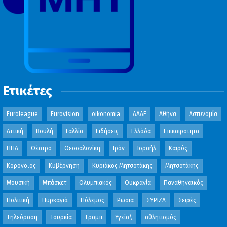
Ετικέτες
Euroleague
Eurovision
oikonomia
ΑΑΔΕ
Αθήνα
Αστυνομία
Αττική
Βουλή
Γαλλία
Ειδήσεις
Ελλάδα
Επικαιρότητα
ΗΠΑ
Θέατρο
Θεσσαλονίκη
Ιράν
Ισραήλ
Καιρός
Κορονοϊός
Κυβέρνηση
Κυριάκος Μητσοτάκης
Μητσοτάκης
Μουσική
Μπάσκετ
Ολυμπιακός
Ουκρανία
Παναθηναϊκός
Πολιτική
Πυρκαγιά
Πόλεμος
Ρωσια
ΣΥΡΙΖΑ
Σειρές
Τηλεόραση
Τουρκία
Τραμπ
Υγεία\
αθλητισμός